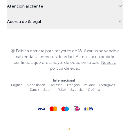
5482 TN Schijndel
Semillas de cannabis
Atención al cliente
Nederland
Setas mágicas
Info de envío
support@azarius.com
Smokeshop
Acerca de & legal
+31(0)204897914
Política de devolución
Smartshop
Sobre Azarius
Garantía de calidad
Herbshop
Wiki
Contacto
Growshop
Blog
🔞
Política estricta para mayores de 18. Azarius no vende a
Preguntas frecuentes
sabiendas a menores de edad. Al realizar un pedido
Música
Política de privacidad
confirmas que eres mayor de edad en tu país.
Nuestra
Escritores
política de edad
Normas editoriales
Internacional
English
·
Nederlands
·
Deutsch
·
Français
·
Italiano
·
Português
·
Herramientas y Calculadoras
Dansk
·
Suomi
·
Polski
·
Svenska
·
Čeština
Promociones
Mapa del sitio