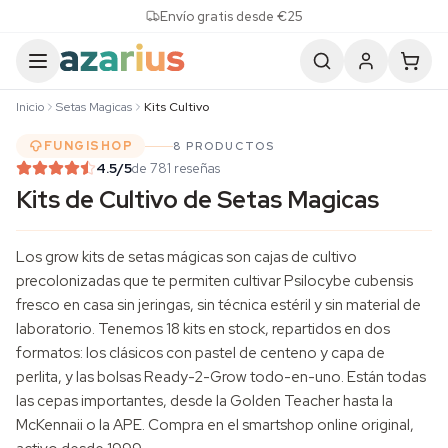
Skip to content
Envío gratis desde €25
Inicio
Setas Magicas
Kits Cultivo
FUNGISHOP
8 PRODUCTOS
4.5
/5
de 781 reseñas
Kits de Cultivo de Setas Magicas
Los grow kits de setas mágicas son cajas de cultivo
precolonizadas que te permiten cultivar Psilocybe cubensis
fresco en casa sin jeringas, sin técnica estéril y sin material de
laboratorio. Tenemos 18 kits en stock, repartidos en dos
formatos: los clásicos con pastel de centeno y capa de
perlita, y las
bolsas Ready-2-Grow
todo-en-uno. Están todas
las cepas importantes, desde la Golden Teacher hasta la
McKennaii o la APE. Compra en el smartshop online original,