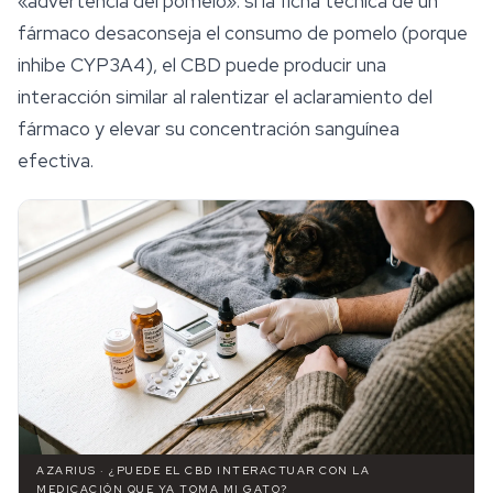
«advertencia del pomelo»: si la ficha técnica de un
fármaco desaconseja el consumo de pomelo (porque
inhibe CYP3A4), el CBD puede producir una
interacción similar al ralentizar el aclaramiento del
fármaco y elevar su concentración sanguínea
efectiva.
AZARIUS · ¿PUEDE EL CBD INTERACTUAR CON LA
MEDICACIÓN QUE YA TOMA MI GATO?