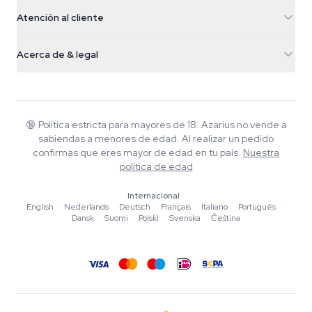
5482 TN Schijndel
Semillas de cannabis
Atención al cliente
Nederland
Setas mágicas
Info de envío
support@azarius.com
Smokeshop
Acerca de & legal
+31(0)204897914
Política de devolución
Smartshop
Sobre Azarius
Garantía de calidad
Herbshop
Wiki
Contacto
Growshop
Blog
🔞
Política estricta para mayores de 18. Azarius no vende a
Preguntas frecuentes
sabiendas a menores de edad. Al realizar un pedido
Música
Política de privacidad
confirmas que eres mayor de edad en tu país.
Nuestra
Escritores
política de edad
Normas editoriales
Internacional
English
·
Nederlands
·
Deutsch
·
Français
·
Italiano
·
Português
·
Herramientas y Calculadoras
Dansk
·
Suomi
·
Polski
·
Svenska
·
Čeština
Promociones
Mapa del sitio