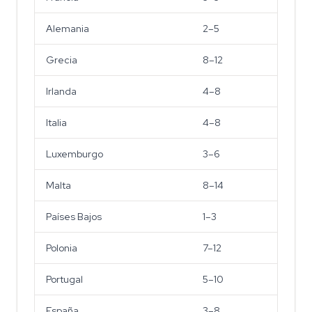
Alemania
2–5
Grecia
8–12
Irlanda
4–8
Italia
4–8
Luxemburgo
3–6
Malta
8–14
Países Bajos
1–3
Polonia
7–12
Portugal
5–10
España
3–8