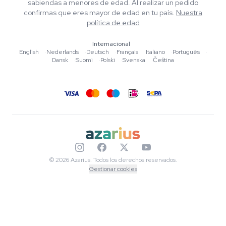
sabiendas a menores de edad. Al realizar un pedido
Música
Política de privacidad
confirmas que eres mayor de edad en tu país.
Nuestra
Escritores
política de edad
Normas editoriales
Internacional
English
·
Nederlands
·
Deutsch
·
Français
·
Italiano
·
Português
·
Herramientas y Calculadoras
Dansk
·
Suomi
·
Polski
·
Svenska
·
Čeština
Promociones
Mapa del sitio
© 2026 Azarius. Todos los derechos reservados.
Gestionar cookies
English
Nederlands
Deutsch