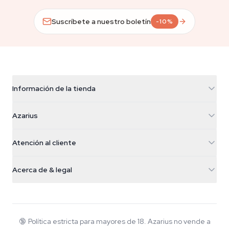
Suscríbete a nuestro boletín
-10%
Información de la tienda
Azarius
Azarius
Galvaniweg 11
5482 TN Schijndel
Semillas de cannabis
Atención al cliente
Nederland
Setas mágicas
Info de envío
support@azarius.com
Smokeshop
Acerca de & legal
+31(0)204897914
Política de devolución
Smartshop
Sobre Azarius
Garantía de calidad
Herbshop
Wiki
Contacto
Growshop
Blog
🔞
Política estricta para mayores de 18. Azarius no vende a
Preguntas frecuentes