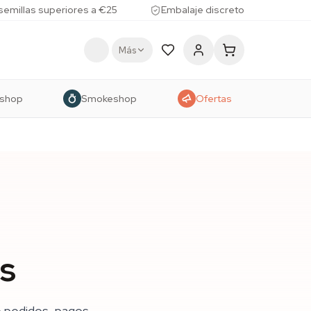
 semillas superiores a €25
Embalaje discreto
Más
shop
Smokeshop
Ofertas
s
 pedidos, pagos,