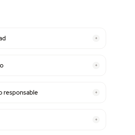
ad
+
so
+
o responsable
+
+