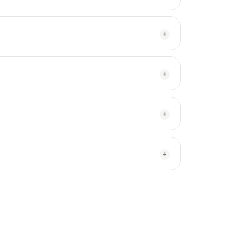
+
+
+
+