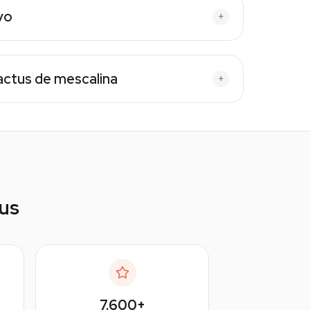
vo
+
cactus de mescalina
+
ius
7.600+