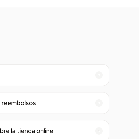
+
y reembolsos
+
re la tienda online
+