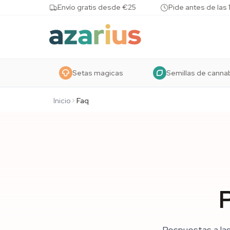
Skip to content
Envío gratis desde €25
Pide antes de las 
Setas magicas
Semillas de canna
Inicio
Faq
Respuestas a la