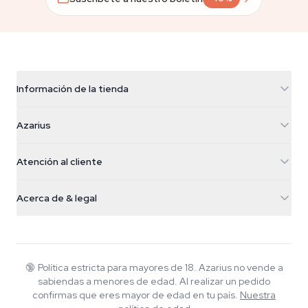
Información de la tienda
Azarius
Azarius
Galvaniweg 11
5482 TN Schijndel
Semillas de cannabis
Atención al cliente
Nederland
Setas mágicas
Info de envío
support@azarius.com
Smokeshop
Acerca de & legal
+31(0)204897914
Política de devolución
Smartshop
Sobre Azarius
Garantía de calidad
Herbshop
Wiki
Contacto
Growshop
Blog
🔞
Política estricta para mayores de 18. Azarius no vende a
Preguntas frecuentes
sabiendas a menores de edad. Al realizar un pedido
Música
Política de privacidad
confirmas que eres mayor de edad en tu país.
Nuestra