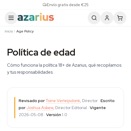
Skip to content
Envío gratis desde €25
Inicio
Age Policy
Política de edad
Cómo funciona la política 18+ de Azarius, qué recopilamos
y tus responsabilidades.
Revisado por
Toine Verleijsdonk
, Director ·
Escrito
por
Joshua Askew
, Director Editorial ·
Vigente
2026-05-08 ·
Versión
1.0