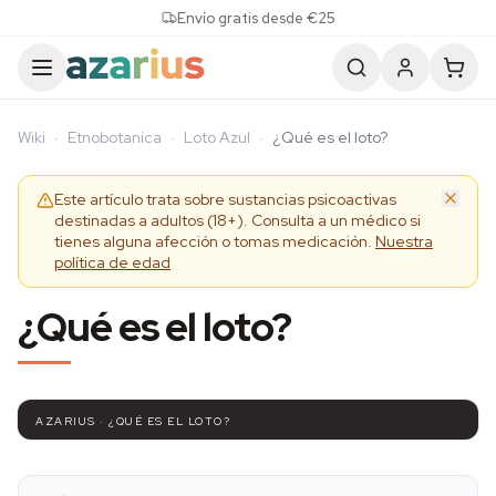
Skip to content
Envío gratis desde €25
Wiki
·
Etnobotanica
·
Loto Azul
·
¿Qué es el loto?
Este artículo trata sobre sustancias psicoactivas
destinadas a adultos (18+). Consulta a un médico si
tienes alguna afección o tomas medicación.
Nuestra
política de edad
¿Qué es el loto?
AZARIUS · ¿QUÉ ES EL LOTO?