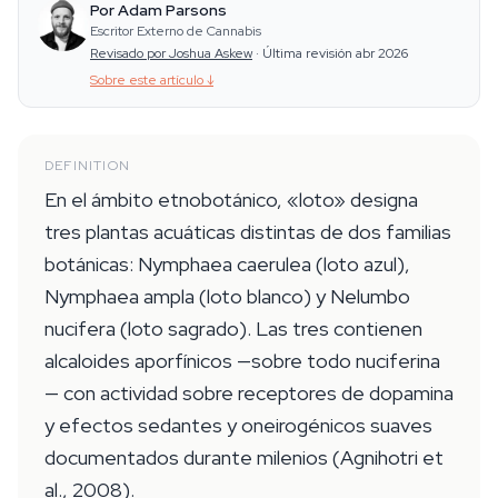
Por Adam Parsons
Escritor Externo de Cannabis
Revisado por Joshua Askew
·
Última revisión abr 2026
Sobre este artículo
↓
DEFINITION
En el ámbito etnobotánico, «loto» designa
tres plantas acuáticas distintas de dos familias
botánicas: Nymphaea caerulea (loto azul),
Nymphaea ampla (loto blanco) y Nelumbo
nucifera (loto sagrado). Las tres contienen
alcaloides aporfínicos —sobre todo nuciferina
— con actividad sobre receptores de dopamina
y efectos sedantes y oneirogénicos suaves
documentados durante milenios (Agnihotri et
al., 2008).