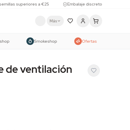
 semillas superiores a €25
Embalaje discreto
Más
shop
Smokeshop
Ofertas
e de ventilación