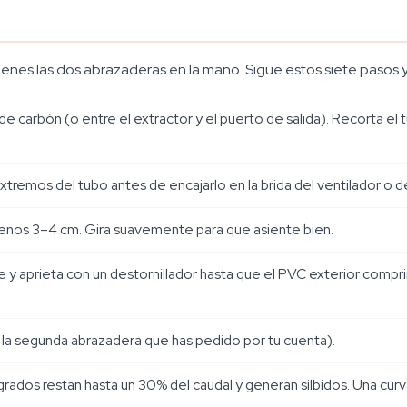
nes las dos abrazaderas en la mano. Sigue estos siete pasos y t
ro de carbón (o entre el extractor y el puerto de salida). Recorta el
tremos del tubo antes de encajarlo en la brida del ventilador o del
menos 3–4 cm. Gira suavemente para que asiente bien.
 y aprieta con un destornillador hasta que el PVC exterior comprim
 la segunda abrazadera que has pedido por tu cuenta).
rados restan hasta un 30% del caudal y generan silbidos. Una curv