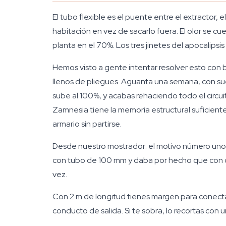
El tubo flexible es el puente entre el extractor, el 
habitación en vez de sacarlo fuera. El olor se c
planta en el 70%. Los tres jinetes del apocalipsis
Hemos visto a gente intentar resolver esto con b
llenos de pliegues. Aguanta una semana, con suer
sube al 100%, y acabas rehaciendo todo el circui
Zamnesia tiene la memoria estructural suficiente
armario sin partirse.
Desde nuestro mostrador: el motivo número uno d
con tubo de 100 mm y daba por hecho que con cin
vez.
Con 2 m de longitud tienes margen para conecta
conducto de salida. Si te sobra, lo recortas con 