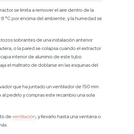
extractor se limita a remover el aire dentro de la
5 y 8 °C por encima del ambiente, y la humedad se
trozos sobrantes de una instalación anterior
adera, o la pared se colapsa cuando el extractor
 capa interior de aluminio de este tubo
ja el maltrato de doblarse en las esquinas del
tivador que ha juntado un ventilador de 150 mm
 al pedirlo y compras este recambio una sola
rto de
ventilación
, y llevarlo hasta una ventana o
más.