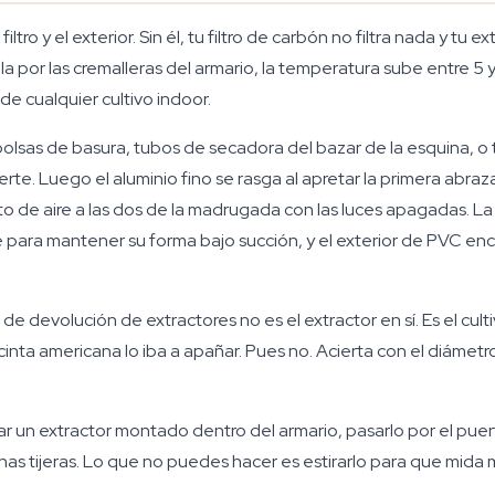
filtro y el exterior. Sin él, tu filtro de carbón no filtra nada y tu 
uela por las cremalleras del armario, la temperatura sube entre 
 de cualquier cultivo indoor.
olsas de basura, tubos de secadora del bazar de la esquina, o 
te. Luego el aluminio fino se rasga al apretar la primera abraz
to de aire a las dos de la madrugada con las luces apagadas. La
 para mantener su forma bajo succión, y el exterior de PVC enca
e devolución de extractores no es el extractor en sí. Es el cul
ta americana lo iba a apañar. Pues no. Acierta con el diámetro
r un extractor montado dentro del armario, pasarlo por el pue
unas tijeras. Lo que no puedes hacer es estirarlo para que mida 