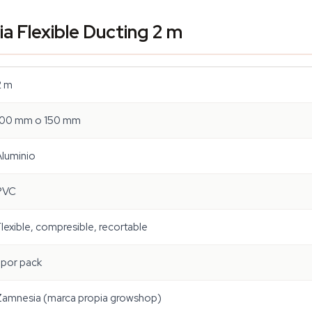
a Flexible Ducting 2 m
2 m
100 mm o 150 mm
Aluminio
PVC
lexible, compresible, recortable
 por pack
Zamnesia (marca propia growshop)