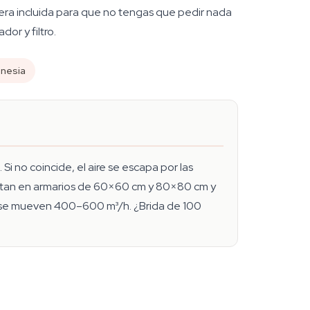
dera incluida para que no tengas que pedir nada
or y filtro.
nesia
 Si no coincide, el aire se escapa por las
montan en armarios de 60×60 cm y 80×80 cm y
 se mueven 400–600 m³/h. ¿Brida de 100