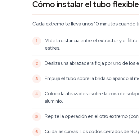
Cómo instalar el tubo flexible
Cada extremo te lleva unos 10 minutos cuando tie
Mide la distancia entre el extractor y el filt
estires.
Desliza una abrazadera floja por uno de los ex
Empuja el tubo sobre la brida solapando al 
Coloca la abrazadera sobre la zona de solape
aluminio.
Repite la operación en el otro extremo (con
Cuida las curvas. Los codos cerrados de 90 g