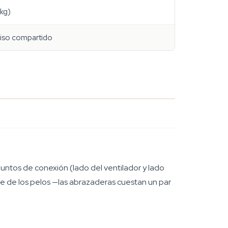
kg)
piso compartido
puntos de conexión (lado del ventilador y lado
rse de los pelos —las abrazaderas cuestan un par