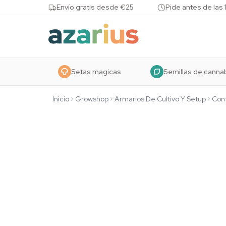
Skip to content
Envío gratis desde €25
Pide antes de las 
Setas magicas
Semillas de canna
Inicio
Growshop
Armarios De Cultivo Y Setup
Cont