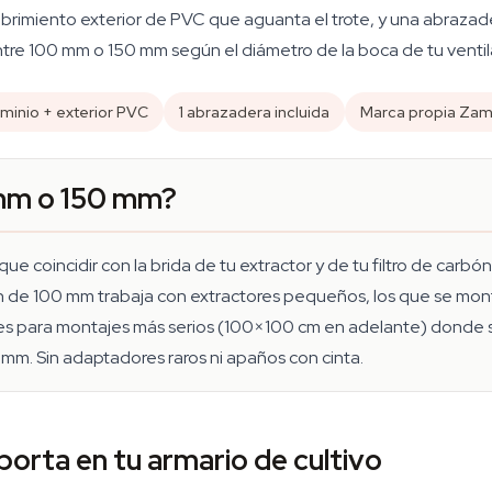
cubrimiento exterior de PVC que aguanta el trote, y una abraza
re 100 mm o 150 mm según el diámetro de la boca de tu ventilad
luminio + exterior PVC
1 abrazadera incluida
Marca propia Zam
 mm o 150 mm?
ue coincidir con la brida de tu extractor y de tu filtro de carbón.
ersión de 100 mm trabaja con extractores pequeños, los que se 
 es para montajes más serios (100×100 cm en adelante) donde
. Sin adaptadores raros ni apaños con cinta.
porta en tu armario de cultivo