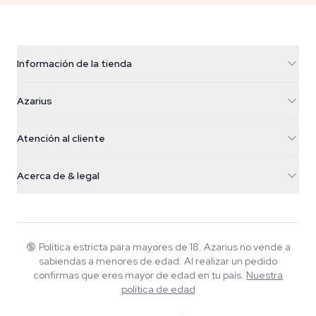
Información de la tienda
Azarius
Azarius
Galvaniweg 11
5482 TN Schijndel
Semillas de cannabis
Atención al cliente
Nederland
Setas mágicas
Info de envío
support@azarius.com
Smokeshop
Acerca de & legal
+31(0)204897914
Política de devolución
Smartshop
Sobre Azarius
Garantía de calidad
Herbshop
Wiki
Contacto
Growshop
Blog
🔞
Política estricta para mayores de 18. Azarius no vende a
Preguntas frecuentes
sabiendas a menores de edad. Al realizar un pedido
Escritores
Política de privacidad
confirmas que eres mayor de edad en tu país.
Nuestra
Normas editoriales
política de edad
Herramientas y Calculadoras