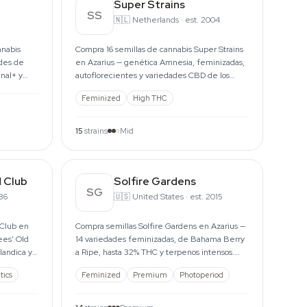
Super Strains
SS
🇳🇱
Netherlands
·
est. 2004
nnabis
Compra 16 semillas de cannabis Super Strains
ades de
en Azarius — genética Amnesia, feminizadas,
nal+ y
autoflorecientes y variedades CBD de los
breeders de Ámsterdam.
Feminized
High THC
15
strains
Mid
 Club
Solfire Gardens
SG
986
🇺🇸
United States
·
est. 2015
 Club en
Compra semillas Solfire Gardens en Azarius —
ees' Old
14 variedades feminizadas, de Bahama Berry
landica y
a Ripe, hasta 32% THC y terpenos intensos.
Pide online.
tics
Feminized
Premium
Photoperiod