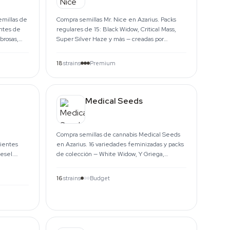
millas de
Compra semillas Mr. Nice en Azarius. Packs
entes de
regulares de 15: Black Widow, Critical Mass,
brosas,
Super Silver Haze y más — creadas por
Shantibaba desde 1998.
18
strains
Premium
Medical Seeds
Compra semillas de cannabis Medical Seeds
cientes
en Azarius. 16 variedades feminizadas y packs
iesel.
de colección — White Widow, Y Griega,
Prozack y más. Envío UE.
16
strains
Budget