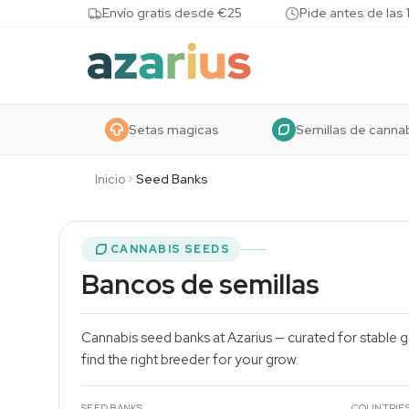
Skip to content
Envío gratis desde €25
Pide antes de las 
Setas magicas
Semillas de canna
Inicio
Seed Banks
CANNABIS SEEDS
Bancos de semillas
Cannabis seed banks at Azarius — curated for stable gen
find the right breeder for your grow.
SEED BANKS
COUNTRIE