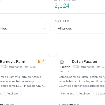
2,124
PRICE TIER
Barney's Farm
Dutch Passion
40
🇳🇱
Netherlands
·
est. 1986
🇳🇱
Netherlands
·
est. 1987
millas Barney's Farm en Azarius —
Compra semillas Dutch Passion en A
 variedades feminizadas y
variedades feminizadas, autofloreci
cientes como LSD, Pineapple Chunk,
CBD y de exterior del clásico banco
ake y Gelato.
Ámsterdam. Envíos a toda Europa.
ed
Autoflower
Feminized
Autoflower
Classic
Premium
81
strains
Mid