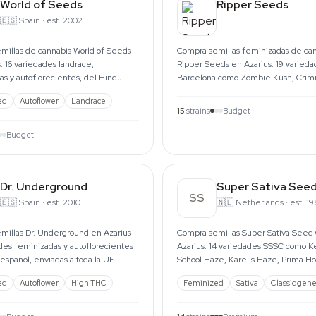
World of Seeds
Ripper Seeds
🇪🇸
Spain
·
est. 2002
millas de cannabis World of Seeds
Compra semillas feminizadas de ca
. 16 variedades landrace,
Ripper Seeds en Azarius. 19 varied
s y autoflorecientes, del Hindu
Barcelona como Zombie Kush, Crimi
ombia. Envíos por la UE.
OMG. 3 semillas por paquete.
ed
Autoflower
Landrace
15
strains
Budget
Budget
Dr. Underground
Super Sativa Seed
SS
🇪🇸
Spain
·
est. 2010
🇳🇱
Netherlands
·
est. 1
millas Dr. Underground en Azarius —
Compra semillas Super Sativa Seed
des feminizadas y autoflorecientes
Azarius. 14 variedades SSSC como K
español, enviadas a toda la UE
School Haze, Karel's Haze, Prima Ho
9.
Auto Creeper.
ed
Autoflower
High THC
Feminized
Sativa
Classic gene