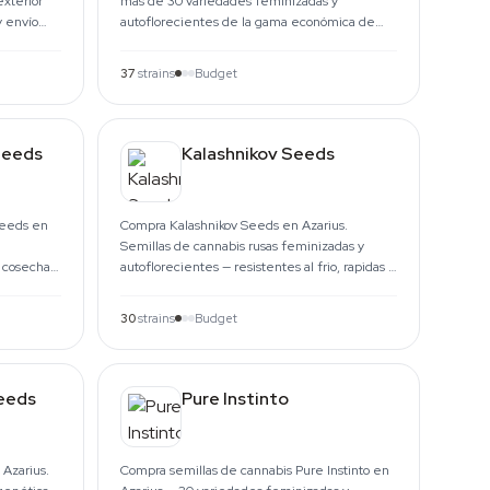
exterior
más de 30 variedades feminizadas y
 envío
autoflorecientes de la gama económica de
Sensi Seeds. Skunk, Kush, Haze y cruces
modernos.
37
strains
Budget
Seeds
Kalashnikov Seeds
Seeds en
Compra Kalashnikov Seeds en Azarius.
Semillas de cannabis rusas feminizadas y
 cosechas
autoflorecientes — resistentes al frio, rapidas y
terdam.
muy productivas.
30
strains
Budget
eeds
Pure Instinto
Azarius.
Compra semillas de cannabis Pure Instinto en