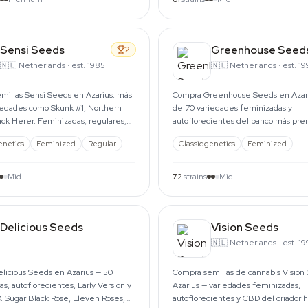
Sensi Seeds
Greenhouse Seed
2
🇳🇱
Netherlands
·
est. 1985
🇳🇱
Netherlands
·
est. 1
millas Sensi Seeds en Azarius: más
Compra Greenhouse Seeds en Azar
iedades como Skunk #1, Northern
de 70 variedades feminizadas y
ack Herer. Feminizadas, regulares,
autoflorecientes del banco más pr
cientes y CBD.
Ámsterdam. En stock desde 1999.
enetics
Feminized
Regular
Classic genetics
Feminized
Mid
72
strains
Mid
Delicious Seeds
Vision Seeds
🇳🇱
Netherlands
·
est. 1
licious Seeds en Azarius — 50+
Compra semillas de cannabis Vision
s, autoflorecientes, Early Version y
Azarius — variedades feminizadas,
. Sugar Black Rose, Eleven Roses,
autoflorecientes y CBD del criador 