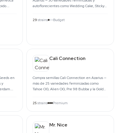
genética
Azarius — 30 variedades feminizadas y
pido.
autoflorecientes como Wedding Cake, Sticky
Gorilla 4 y Grateful End OG.
29
strains
Budget
Cali Connection
 Seeds en
Compra semillas Cali Connection en Azarius —
 y
más de 25 variedades feminizadas como
terdam.
Tahoe OG, Alien OG, Pre 98 Bubba y la Gold
Line. Envío desde Ámsterdam.
25
strains
Premium
Mr. Nice