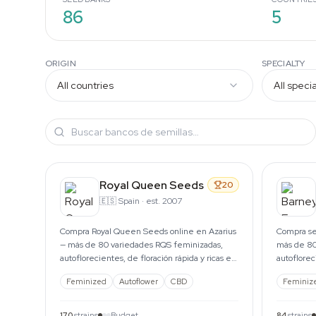
86
5
ORIGIN
SPECIALTY
Royal Queen Seeds
20
🇪🇸
Spain
·
est. 2007
Compra Royal Queen Seeds online en Azarius
Compra se
— más de 80 variedades RQS feminizadas,
más de 80
autoflorecientes, de floración rápida y ricas en
autoflore
CBD. Envío UE discreto.
Wedding C
Feminized
Autoflower
CBD
Feminiz
170
strains
Budget
84
strains