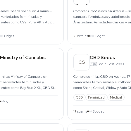
male Seeds online en Azarius —
Compra Sumo Seeds en Azarius — se
 variedades feminizadas y
cannabis feminizadas y autofloreci
cientes como C99, Pure AK y Auto
Ámsterdam. Variedades clásicas y sa
nvío UE desde 1999.
envíos a toda la UE.
Budget
20
strains
Budget
Ministry of Cannabis
CBD Seeds
CS
🇪🇸
Spain
·
est. 2009
illas Ministry of Cannabis en
Compra semillas CBD en Azarius: 17
13 variedades feminizadas y
variedades feminizadas y autoflore
cientes como Big Bud XXL, CBD Star
como Shark, Critical, Widow y Auto D
n Haze.
Envío rápido.
CBD
Feminized
Medical
Mid
17
strains
Budget