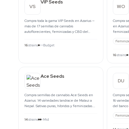
VIP Seeds
VS
WO
Compra toda la gama VIP Seeds en Azarius —
Compra se
más de 17 semillas de cannabis
en Azarius
autoflorecientes, feminizadas y CBD del
feminizada
banco ruso. Envíos UE desde 1999.
Kush a Col
Feminiz
16
strains
Budget
16
strains
Ace Seeds
DU
Compra semillas de cannabis Ace Seeds en
Compra se
Azarius: 14 variedades landrace de Malaui a
16 varieda
Nepal. Sativas puras, híbridos y feminizadas.
del banco 
Envío a toda la UE.
desde 199
Feminiz
14
strains
Mid