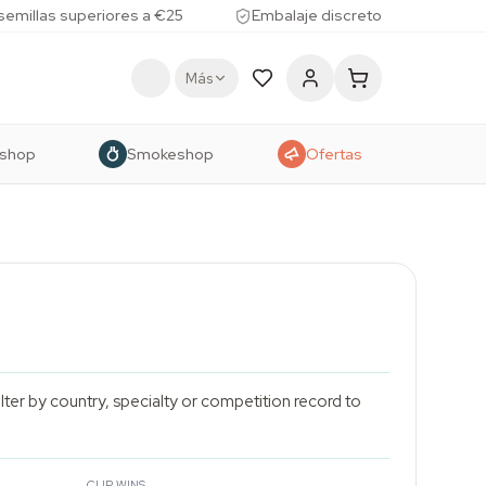
 semillas superiores a €25
Embalaje discreto
Más
shop
Smokeshop
Ofertas
ilter by country, specialty or competition record to
CUP WINS