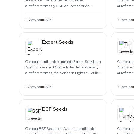
en Azarius. Variedades feminizadas,
Azarius: 
autoflorecientes y CBD del breeder de
autoflore
Ámsterdam — Sensi Star, Nebula, Wappa.
Ámsterdam.
38
strains
Mid
38
strains
Expert Seeds
Compra semillas de cannabis Expert Seeds en
Compra se
Azarius: más de 40 variedades feminizadas y
Azarius —
autoflorecientes, de Northern Lights a Gorilla
autoflore
Glue. Paquetes de 3 o 5.
stock desd
32
strains
Mid
30
strains
BSF Seeds
Compra BSF Seeds en Azarius: semillas de
Compra se