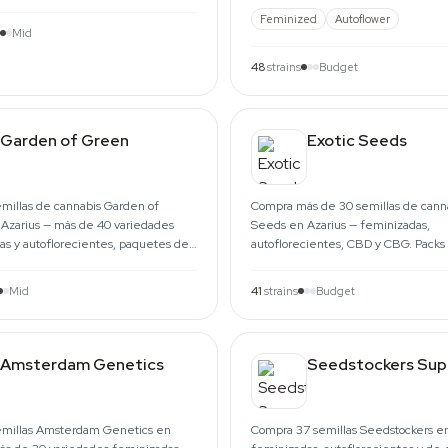
 Envío UE desde 1999.
40+ cepas en packs de 3 y 5.
Feminized
Autoflower
Mid
48
strains
Budget
Garden of Green
Exotic Seeds
millas de cannabis Garden of
Compra más de 30 semillas de canna
Azarius — más de 40 variedades
Seeds en Azarius — feminizadas,
as y autoflorecientes, paquetes de
autoflorecientes, CBD y CBG. Packs 
nética holandesa desde 1999.
semillas, envío UE desde 1999.
Mid
41
strains
Budget
Amsterdam Genetics
Seedstockers Sup
millas Amsterdam Genetics en
Compra 37 semillas Seedstockers en