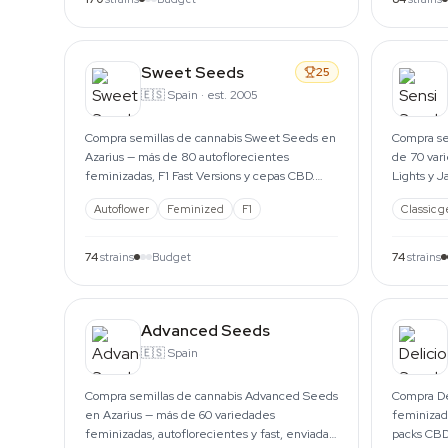
Sweet Seeds
25
🇪🇸
Spain
·
est. 2005
Compra semillas de cannabis Sweet Seeds en
Compra se
Azarius — más de 80 autoflorecientes
de 70 var
feminizadas, F1 Fast Versions y cepas CBD.
Lights y J
Envíos desde Ámsterdam desde 1999.
autoflore
Autoflower
Feminized
F1
Classic g
74
strains
Budget
74
strains
Advanced Seeds
🇪🇸
Spain
Compra semillas de cannabis Advanced Seeds
Compra De
en Azarius — más de 60 variedades
feminizada
feminizadas, autoflorecientes y fast, enviadas
packs CBD