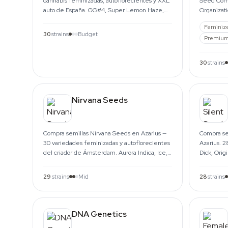
cannabis feminizadas, autoflorecientes y XXL
Seed Com
auto de España. GG#4, Super Lemon Haze,
Organizat
Moby-D XXL y más.
feminizada
Feminiz
toda la UE
30
strains
Budget
Premium
30
strains
Nirvana Seeds
Compra semillas Nirvana Seeds en Azarius —
Compra se
30 variedades feminizadas y autoflorecientes
Azarius. 2
del criador de Ámsterdam. Aurora Indica, Ice,
Dick, Orig
Gelato, Jock Horror.
Sherbinski
29
strains
Mid
28
strains
DNA Genetics