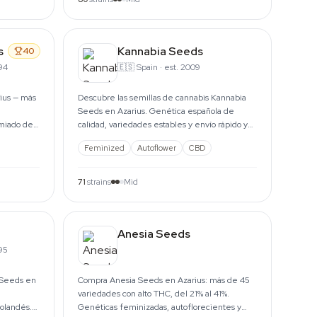
s
Kannabia Seeds
40
994
🇪🇸
Spain
·
est. 2009
ius — más
Descubre las semillas de cannabis Kannabia
Seeds en Azarius. Genética española de
emiado de
calidad, variedades estables y envío rápido y
discreto.
Feminized
Autoflower
CBD
71
strains
Mid
Anesia Seeds
995
 Seeds en
Compra Anesia Seeds en Azarius: más de 45
variedades con alto THC, del 21% al 41%.
holandés.
Genéticas feminizadas, autoflorecientes y