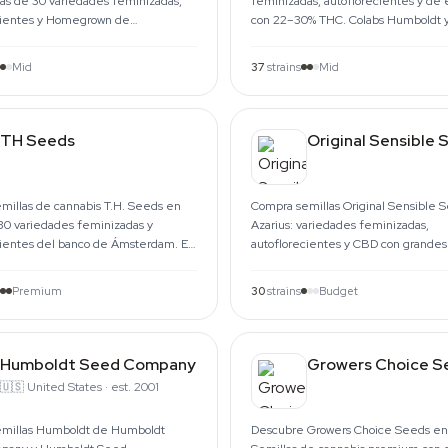
más de 30 variedades feminizadas,
feminizadas, autoflorecientes y de 
cientes y Homegrown de
con 22–30% THC. Colabs Humboldt y
 Envío rápido a la UE.
rápido a la UE.
Mid
37
strains
Mid
TH Seeds
Original Sensible 
millas de cannabis T.H. Seeds en
Compra semillas Original Sensible 
 30 variedades feminizadas y
Azarius: variedades feminizadas,
cientes del banco de Ámsterdam. En
autoflorecientes y CBD con grandes
e 1999, envío por toda la UE.
y genética sólida. Envío desde Áms
Premium
30
strains
Budget
Humboldt Seed Company
Growers Choice S
🇺🇸
United States
·
est. 2001
millas Humboldt de Humboldt
Descubre Growers Choice Seeds en 