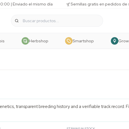
10:00 | Enviado el mismo día
Semillas gratis en pedidos de
bis
Herbshop
Smartshop
Grow
etics, transparent breeding history and a verifiable track record. F
S
STRAINS IN STOCK