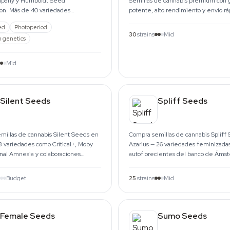
pany y Humboldt Seed
Semillas de cannabis premium con 
ion. Más de 40 variedades
potente, alto rendimiento y envío rá
s, autoflorecientes y fast, envíos a
Compra online ahora.
ed
Photoperiod
.
30
strains
Mid
 genetics
Mid
Silent Seeds
Spliff Seeds
millas de cannabis Silent Seeds en
Compra semillas de cannabis Spliff
8 variedades como Critical+, Moby
Azarius — 26 variedades feminizadas
inal Amnesia y colaboraciones
autoflorecientes del banco de Áms
s Gelato.
Envío UE desde 1999.
Budget
25
strains
Mid
Female Seeds
Sumo Seeds