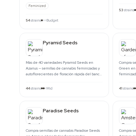
desde Ámsterdam desde 1999.
Caramelo.
Feminized
53
strains
54
strains
Budget
Pyramid Seeds
Más de 40 variedades Pyramid Seeds en
Compra se
Azarius — semillas de cannabis feminizadas y
Green en 
autoflorecientes de floración rápida del banco
feminizad
español. Envío a la UE.
3 o 5. Ge
44
strains
Mid
41
strains
Paradise Seeds
Compra semillas de cannabis Paradise Seeds
Compra se