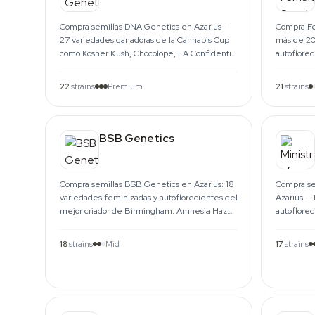
Compra semillas DNA Genetics en Azarius —
Compra Fe
27 variedades ganadoras de la Cannabis Cup
más de 20
como Kosher Kush, Chocolope, LA Confidential
autoflore
y la línea Sorbet.
Bubble. E
22
strains
Premium
21
strains
BSB Genetics
Compra semillas BSB Genetics en Azarius: 18
Compra sem
variedades feminizadas y autoflorecientes del
Azarius — 
mejor criador de Birmingham. Amnesia Haze,
autoflore
Gorilla #4, Blackberry.
y Mandari
18
strains
Mid
17
strains