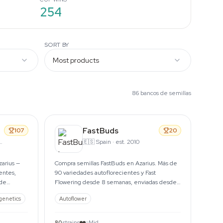
254
SORT BY
86 bancos de semillas
FastBuds
107
20
🇪🇸
Spain
·
est. 2010
zarius —
Compra semillas FastBuds en Azarius. Más de
entes,
90 variedades autoflorecientes y Fast
 de
Flowering desde 8 semanas, enviadas desde
Ámsterdam desde 1999.
 genetics
Autoflower
80
strains
Mid