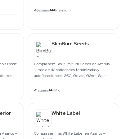
landrace del breeder alemán.
46
strains
Premium
BlimBurn Seeds
bis Exotic
Compra semillas BlimBurn Seeds en Azarius
— más de 40 variedades feminizadas y
de tres
autoflorecientes: GSC, Gelato, GG#4, Sour
Diesel e híbridos con 30%+ THC.
41
strains
Mid
erior
White Label
 Azarius —
Compra semillas White Label en Azarius —