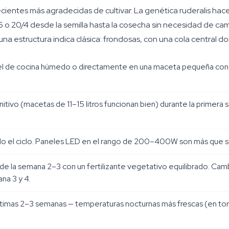
ientes más agradecidas de cultivar. La genética ruderalis hac
6 o 20/4 desde la semilla hasta la cosecha sin necesidad de cam
na estructura indica clásica: frondosas, con una cola central d
el de cocina húmedo o directamente en una maceta pequeña con ti
nitivo (macetas de 11–15 litros funcionan bien) durante la primera 
odo el ciclo. Paneles LED en el rango de 200–400W son más que su
 la semana 2–3 con un fertilizante vegetativo equilibrado. Cambi
na 3 y 4.
últimas 2–3 semanas — temperaturas nocturnas más frescas (en torn