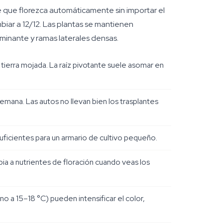
e que florezca automáticamente sin importar el
biar a 12/12. Las plantas se mantienen
ominante y ramas laterales densas.
erra mojada. La raíz pivotante suele asomar en
semana. Las autos no llevan bien los trasplantes
ficientes para un armario de cultivo pequeño.
a a nutrientes de floración cuando veas los
o a 15–18 °C) pueden intensificar el color,