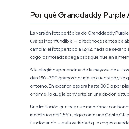
Por qué Granddaddy Purple Au
La versión fotoperiódica de Granddaddy Purple 
uva es inconfundible — lo reconoces antes de ab
cambiar el fotoperiodo a 12/12, nada de sexar p
cogollos morados pegajosos que huelen a merme
Si la elegimos por encima de la mayoría de auto
dan 150–200 gramos por metro cuadrado y se q
entorno. En exterior, espera hasta 300 g por pla
enorme, lo que la convierte en una opción estup
Una limitación que hay que mencionar con honest
monstruos del 25%+, algo como una Gorilla Glue
funcionando — es la variedad que coges cuando qu