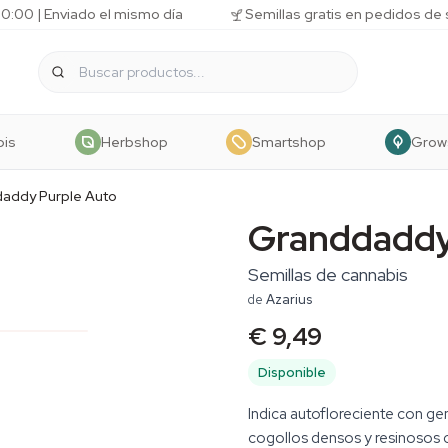
10:00 | Enviado el mismo día
Semillas gratis en pedidos de
bis
Herbshop
Smartshop
Grow
addy Purple Auto
Granddaddy
Semillas de cannabis
de
Azarius
€ 9,49
Disponible
Indica autofloreciente con ge
cogollos densos y resinosos c