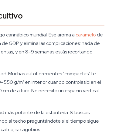
cultivo
ogo cannábico mundial. Ese aroma a
caramelo
de
a de GDP y elimina las complicaciones: nada de
limentas, y en 8–9 semanas estás recortando
rdad. Muchas autoflorecientes "compactas" te
50 g/m² en interior cuando controlas bien el
 cm de altura. No necesita un espacio vertical
d más potente de la estantería. Si buscas
ndo al techo preguntándote si el tiempo sigue
 calma, sin agobios.