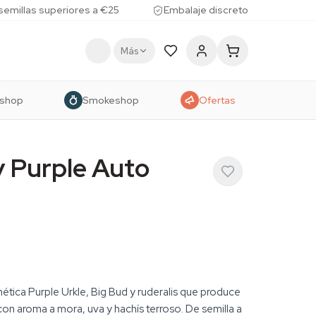
 semillas superiores a €25
Embalaje discreto
Más
shop
Smokeshop
Ofertas
 Purple Auto
nética Purple Urkle, Big Bud y ruderalis que produce
on aroma a mora, uva y hachís terroso. De semilla a