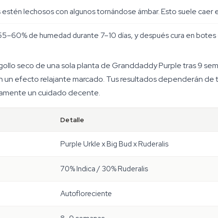
stén lechosos con algunos tornándose ámbar. Esto suele caer en
 55–60% de humedad durante 7–10 días, y después cura en botes d
gollo seco de una sola planta de Granddaddy Purple tras 9 sema
 un efecto relajante marcado. Tus resultados dependerán de tu
amente un cuidado decente.
Detalle
Purple Urkle x Big Bud x Ruderalis
70% Indica / 30% Ruderalis
Autofloreciente