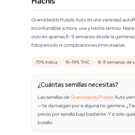
Hachís
Granddaddy Purple Auto es una variedad autoflo
inconfundible a mora, uva y hachís terroso. Nac
ciclo en apenas 8–9 semanas desde la germinaci
fotoperiodo ni complicaciones innecesarias.
70% Indica
16–19% THC
8–9 semanas de s
¿Cuántas semillas necesitas?
Las semillas de
Granddaddy Purple
Auto viene
— te da margen por si alguna no germina. ¿Tien
precio por semilla baja bastante. Y si solo q
bolsillo.