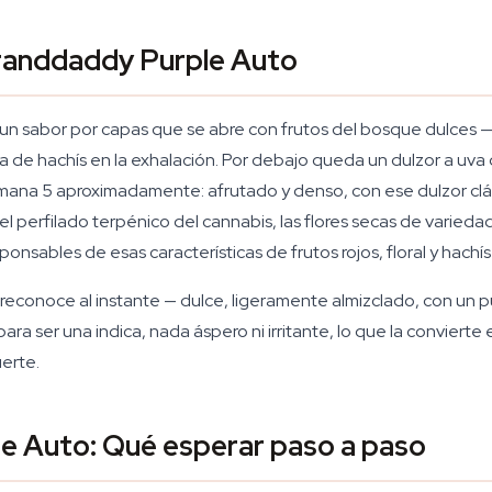
Granddaddy Purple Auto
 sabor por capas que se abre con frutos del bosque dulces — 
a de hachís en la exhalación. Por debajo queda un dulzor a uva 
semana 5 aproximadamente: afrutado y denso, con ese dulzor clá
el perfilado terpénico del cannabis, las flores secas de vari
esponsables de esas características de frutos rojos, floral y hac
o reconoce al instante — dulce, ligeramente almizclado, con un
para ser una indica, nada áspero ni irritante, lo que la convier
erte.
e Auto: Qué esperar paso a paso