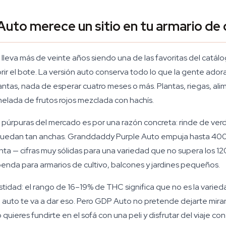
to merece un sitio en tu armario de 
lleva más de veinte años siendo una de las favoritas del catál
rir el bote. La versión auto conserva todo lo que la gente ador
lantas, nada de esperar cuatro meses o más. Plantas, riegas, a
lada de frutos rojos mezclada con hachís.
s púrpuras del mercado es por una razón concreta: rinde de ve
uedan tan anchas. Granddaddy Purple Auto empuja hasta 400–5
nta — cifras muy sólidas para una variedad que no supera los 120
enda para armarios de cultivo, balcones y jardines pequeños.
idad: el rango de 16–19% de THC significa que no es la varieda
 auto te va a dar eso. Pero GDP Auto no pretende dejarte mira
ieres fundirte en el sofá con una peli y disfrutar del viaje con