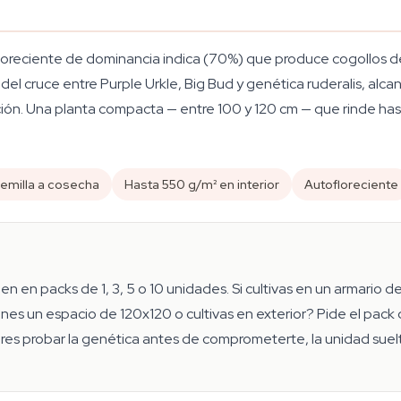
reciente de dominancia indica (70%) que produce cogollos den
e del cruce entre Purple Urkle, Big Bud y genética ruderalis, 
ón. Una planta compacta — entre 100 y 120 cm — que rinde hast
emilla a cosecha
Hasta 550 g/m² en interior
Autofloreciente
n en packs de 1, 3, 5 o 10 unidades. Si cultivas en un armario 
es un espacio de 120x120 o cultivas en exterior? Pide el pack de
uieres probar la genética antes de comprometerte, la unidad suel