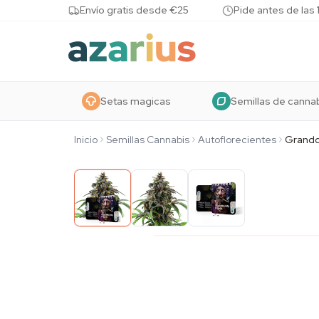
Skip to content
Envío gratis desde €25
Pide antes de las 
Setas magicas
Semillas de canna
Inicio
Semillas Cannabis
Autoflorecientes
Grandd