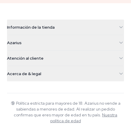
Información de la tienda
Azarius
Azarius
Galvaniweg 11
5482 TN Schijndel
Semillas de cannabis
Atención al cliente
Nederland
Setas mágicas
Info de envío
support@azarius.com
Smokeshop
Acerca de & legal
+31(0)204897914
Política de devolución
Smartshop
Sobre Azarius
Garantía de calidad
Herbshop
Wiki
Contacto
Growshop
Blog
🔞
Política estricta para mayores de 18. Azarius no vende a
Preguntas frecuentes
sabiendas a menores de edad. Al realizar un pedido
Música
Política de privacidad
confirmas que eres mayor de edad en tu país.
Nuestra
Escritores
política de edad
Normas editoriales