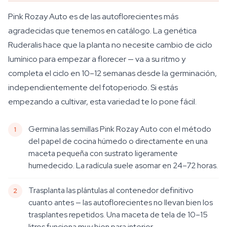
Pink Rozay Auto es de las autoflorecientes más
agradecidas que tenemos en catálogo. La genética
Ruderalis hace que la planta no necesite cambio de ciclo
lumínico para empezar a florecer — va a su ritmo y
completa el ciclo en 10–12 semanas desde la germinación,
independientemente del fotoperiodo. Si estás
empezando a cultivar, esta variedad te lo pone fácil.
Germina las semillas Pink Rozay Auto con el método
del papel de cocina húmedo o directamente en una
maceta pequeña con sustrato ligeramente
humedecido. La radícula suele asomar en 24–72 horas.
Trasplanta las plántulas al contenedor definitivo
cuanto antes — las autoflorecientes no llevan bien los
trasplantes repetidos. Una maceta de tela de 10–15
litros funciona muy bien para interior.