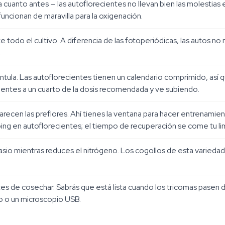
va cuanto antes — las autoflorecientes no llevan bien las molestias 
funcionan de maravilla para la oxigenación.
 todo el cultivo. A diferencia de las fotoperiódicas, las autos no 
.
ntula. Las autoflorecientes tienen un calendario comprimido, así q
rientes a un cuarto de la dosis recomendada y ve subiendo.
parecen las preflores. Ahí tienes la ventana para hacer entrenam
 topping en autoflorecientes; el tiempo de recuperación se come tu l
otasio mientras reduces el nitrógeno. Los cogollos de esta varieda
ntes de cosechar. Sabrás que está lista cuando los tricomas pasen
o o un microscopio USB.