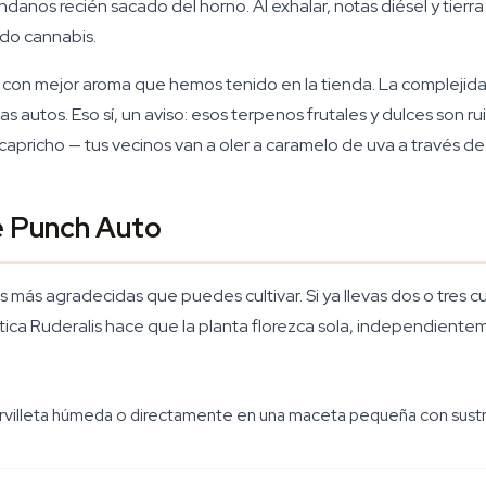
nos recién sacado del horno. Al exhalar, notas diésel y tierra
ndo cannabis.
s con mejor aroma que hemos tenido en la tienda. La compleji
 autos. Eso sí, un aviso: esos terpenos frutales y dulces son rui
 capricho — tus vecinos van a oler a caramelo de uva a través de
le Punch Auto
s más agradecidas que puedes cultivar. Si ya llevas dos o tres 
ética Ruderalis hace que la planta florezca sola, independien
ervilleta húmeda o directamente en una maceta pequeña con sustr