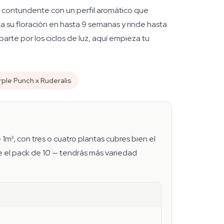
n contundente con un perfil aromático que
a su floración en hasta 9 semanas y rinde hasta
rte por los ciclos de luz, aquí empieza tu
rple Punch x Ruderalis
1m², con tres o cuatro plantas cubres bien el
e el pack de 10 — tendrás más variedad