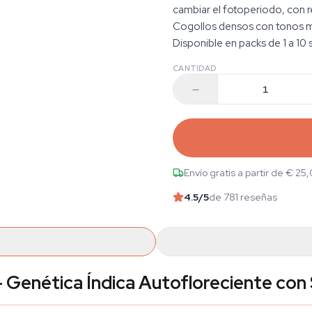
cambiar el fotoperiodo, con r
Cogollos densos con tonos mo
Disponible en packs de 1 a 10 s
CANTIDAD
Envío gratis a partir de € 25
4.5
/5
de 781 reseñas
 Genética Índica Autofloreciente con