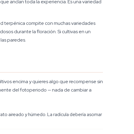
 que anclan toda la experiencia. Es una variedad
dad terpénica compite con muchas variedades
dosos durante la floración. Si cultivas en un
 las paredes.
cultivos encima y quieres algo que recompense sin
temente del fotoperiodo — nada de cambiar a
ato aireado y húmedo. La radícula debería asomar