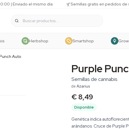
10:00 | Enviado el mismo día
Semillas gratis en pedidos de
bis
Herbshop
Smartshop
Grow
 Punch Auto
Purple Punc
Semillas de cannabis
de
Azarius
€ 8,49
Disponible
Genética índica autoflorecien
arándanos. Cruce de Purple Pu