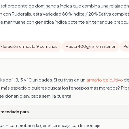
utofloreciente de dominancia índica que combina una relajació
h con Ruderalis, esta variedad 80% Índica / 20% Sativa complet
de marihuana con genética índica potente sin tener que preocupa
Floración en hasta 9 semanas
Hasta 400g/m² en interior
Pu
 de 1, 3, 5 y 10 unidades. Si cultivas en un
armario de cultivo
de 
es más espacio o quieres buscar los fenotipos más morados? Pid
se clonan bien, cada semilla cuenta.
omendado para
ba — comprobar si la genética encaja con tu montaje