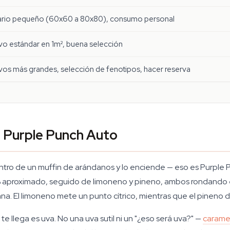
rio pequeño (60x60 a 80x80), consumo personal
ivo estándar en 1m², buena selección
ivos más grandes, selección de fenotipos, hacer reserva
e Purple Punch Auto
ntro de un muffin de arándanos y lo enciende — eso es Purple P
% aproximado, seguido de limoneno y pineno, ambos rondando el
na. El limoneno mete un punto cítrico, mientras que el pineno d
e llega es uva. No una uva sutil ni un "¿eso será uva?" —
carame