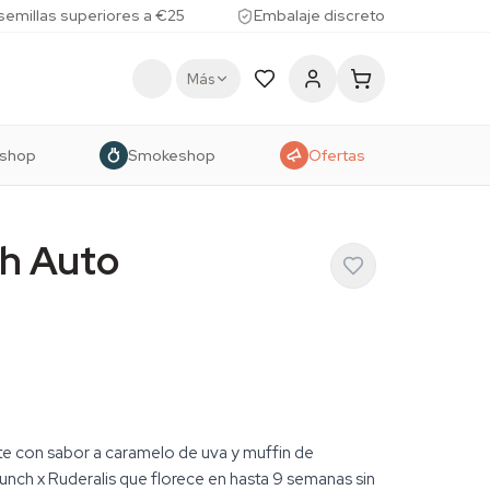
 semillas superiores a €25
Embalaje discreto
Más
shop
Smokeshop
Ofertas
h Auto
te con sabor a caramelo de uva y muffin de
nch x Ruderalis que florece en hasta 9 semanas sin