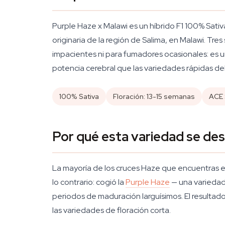
Purple Haze x Malawi es un híbrido F1 100% Sativ
originaria de la región de Salima, en Malawi. Tr
impacientes ni para fumadores ocasionales: es 
potencia cerebral que las variedades rápidas d
100% Sativa
Floración: 13-15 semanas
ACE
Por qué esta variedad se de
La mayoría de los cruces Haze que encuentras en
lo contrario: cogió la
Purple Haze
— una variedad 
periodos de maduración larguísimos. El resultad
las variedades de floración corta.