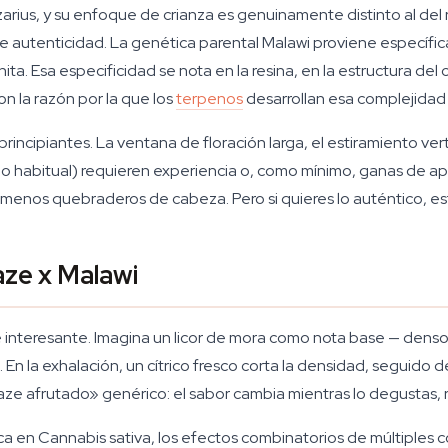
ius, y su enfoque de crianza es genuinamente distinto al del 
 autenticidad. La genética parental Malawi proviene específic
a. Esa especificidad se nota en la resina, en la estructura del c
n la razón por la que los
terpenos
desarrollan esa complejidad
rincipiantes. La ventana de floración larga, el estiramiento verti
o habitual) requieren experiencia o, como mínimo, ganas de apr
 menos quebraderos de cabeza. Pero si quieres lo auténtico, est
aze x Malawi
interesante. Imagina un licor de mora como nota base — denso,
En la exhalación, un cítrico fresco corta la densidad, seguido
Haze afrutado» genérico: el sabor cambia mientras lo degustas,
ca en Cannabis sativa, los efectos combinatorios de múltiple