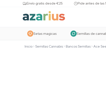
Skip to content
Envío gratis desde €25
Pide antes de las 
Setas magicas
Semillas de canna
Inicio
Semillas Cannabis
Bancos Semillas
Ace Se