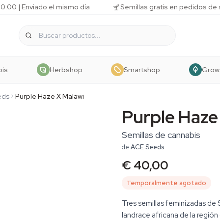
10:00 | Enviado el mismo día
Semillas gratis en pedidos de
bis
Herbshop
Smartshop
Grow
eds
Purple Haze X Malawi
Purple Haze
Semillas de cannabis
de
ACE Seeds
€ 40,00
Temporalmente agotado
Tres semillas feminizadas de 
landrace africana de la regió