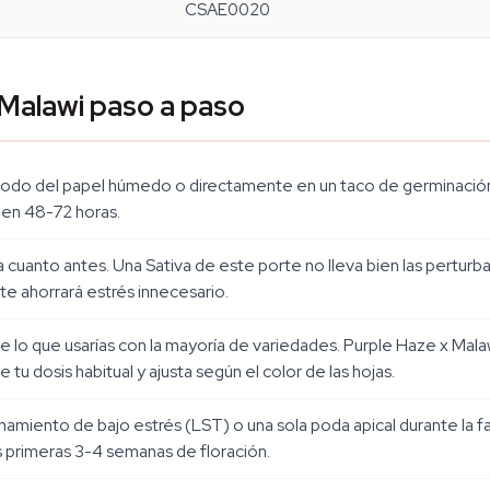
CSAE0020
 Malawi paso a paso
étodo del papel húmedo o directamente en un taco de germinació
a en 48-72 horas.
va cuanto antes. Una Sativa de este porte no lleva bien las perturb
te ahorrará estrés innecesario.
 lo que usarías con la mayoría de variedades. Purple Haze x Malaw
 dosis habitual y ajusta según el color de las hojas.
trenamiento de bajo estrés (LST) o una sola poda apical durante la 
as primeras 3-4 semanas de floración.