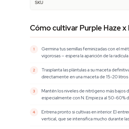
SKU
Cómo cultivar Purple Haze x
Germina tus semillas feminizadas con el m
vigorosas — espera la aparición de la radícul
Trasplanta las plántulas a su maceta definiti
directamente en una maceta de 15-20 litros 
Mantén los niveles de nitrógeno más bajos de
especialmente con N. Empieza al 50-60% de tu
Entrena pronto si cultivas en interior. El en
vertical, que se intensifica mucho durante l