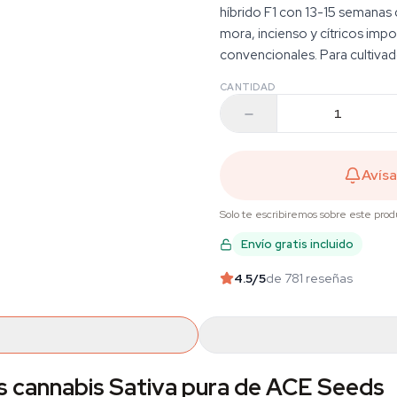
híbrido F1 con 13-15 semanas d
mora, incienso y cítricos imp
convencionales. Para cultivad
CANTIDAD
Avís
Solo te escribiremos sobre este prod
Envío gratis incluido
4.5
/5
de 781 reseñas
as cannabis Sativa pura de ACE Seeds