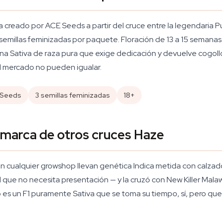
a creado por ACE Seeds a partir del cruce entre la legendaria 
es semillas feminizadas por paquete. Floración de 13 a 15 semana
una Sativa de raza pura que exige dedicación y devuelve cogol
el mercado no pueden igualar.
 Seeds
3 semillas feminizadas
18+
smarca de otros cruces Haze
 cualquier growshop llevan genética Indica metida con calzador
que no necesita presentación — y la cruzó con New Killer Malawi
o es un F1 puramente Sativa que se toma su tiempo, sí, pero que