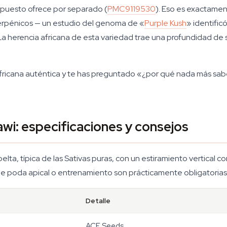
mpuesto ofrece por separado (
PMC9119530
). Eso es exactamen
erpénicos — un estudio del genoma de «
Purple Kush
» identifi
 La herencia africana de esta variedad trae una profundidad de
fricana auténtica y te has preguntado «¿por qué nada más sabe
awi: especificaciones y consejos
elta, típica de las Sativas puras, con un estiramiento vertical co
de poda apical o entrenamiento son prácticamente obligatorias si
Detalle
ACE Seeds