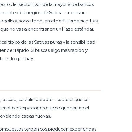
resto del sector. Donde la mayoría de bancos
amente de la región de Salima — no es un
ogollo y, sobre todo, en el perfil terpénico. Las
 que no vas a encontrar en un Haze estándar.
cal típico de las Sativas puras y la sensibilidad
ender rápido. Si buscas algo más rápido y
o es lo que hay.
 oscuro, casi almíbarado — sobre el que se
 de matices especiados que se quedan en el
 revelando capas nuevas.
s compuestos terpénicos producen experiencias