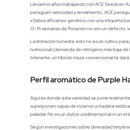
Llevamos años trabajando con ACE Seeds en Azar
persiguen velocidad y rendimiento, ACE persigue
«Sativa africana» genérico con una etiqueta bonit
13-15 semanas de floración no son un defecto: so
La limitación honesta: esto no es un cultivo para p
nutricional (demanda de nitrógeno más baja de l
tolerante, un híbrido Haze convencional te dará
Perfil aromático de Purple H
Aquí es donde esta variedad se pone realmente 
superponen capas de incienso y madera exótica. 
paladar. No es un dulzor unidimensional ni un «
Según investigaciones sobre diversidad terpéni