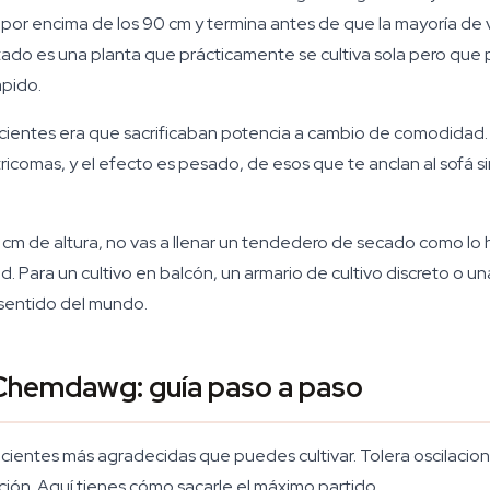
 por encima de los 90 cm y termina antes de que la mayoría 
tado es una planta que prácticamente se cultiva sola pero que 
ápido.
recientes era que sacrificaban potencia a cambio de comodidad
comas, y el efecto es pesado, de esos que te anclan al sofá sin 
0 cm de altura, no vas a llenar un tendedero de secado como l
. Para un cultivo en balcón, un armario de cultivo discreto o u
 sentido del mundo.
 Chemdawg: guía paso a paso
ientes más agradecidas que puedes cultivar. Tolera oscilacion
ación. Aquí tienes cómo sacarle el máximo partido.