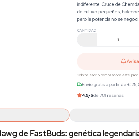
indiferente. Cruce de Chemda
de cultivo pequeños, balcon
pero la potencia no se negoci
CANTIDAD
Avís
Solo te escribiremos sobre este prod
Envío gratis a partir de € 25
4.5
/5
de 781 reseñas
dawg de FastBuds: genética legendari