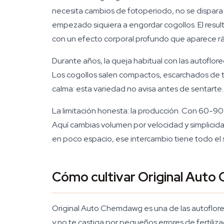
necesita cambios de fotoperiodo, no se dispara
empezado siquiera a engordar cogollos. El resul
con un efecto corporal profundo que aparece r
Durante años, la queja habitual con las autoflo
Los cogollos salen compactos, escarchados de tri
calma: esta variedad no avisa antes de sentarte.
La limitación honesta: la producción. Con 60-9
Aquí cambias volumen por velocidad y simplicidad
en poco espacio, ese intercambio tiene todo el
Cómo cultivar Original Auto
Original Auto Chemdawg es una de las autoflorec
y no te castiga por pequeños errores de fertiliz