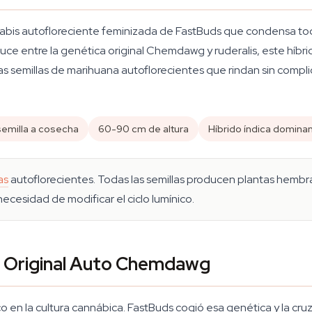
abis autofloreciente feminizada de FastBuds que condensa to
e entre la genética original Chemdawg y ruderalis, este híbri
s semillas de marihuana autoflorecientes que rindan sin compl
emilla a cosecha
60-90 cm de altura
Híbrido índica domina
as
autoflorecientes. Todas las semillas producen plantas hembra,
necesidad de modificar el ciclo lumínico.
r Original Auto Chemdawg
o en la cultura cannábica. FastBuds cogió esa genética y la cru