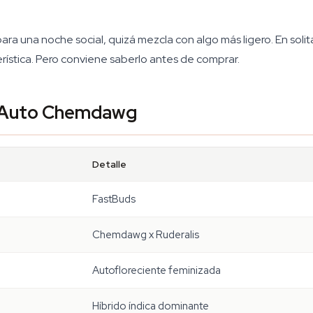
 para una noche social, quizá mezcla con algo más ligero. En so
erística. Pero conviene saberlo antes de comprar.
al Auto Chemdawg
Detalle
FastBuds
Chemdawg x Ruderalis
Autofloreciente feminizada
Híbrido índica dominante