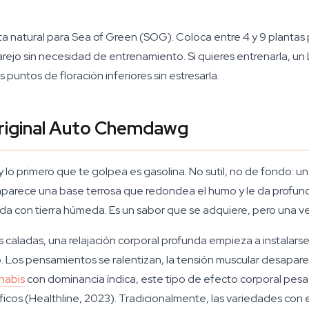
ata natural para Sea of Green (SOG). Coloca entre 4 y 9 plan
arejo sin necesidad de entrenamiento. Si quieres entrenarla, u
puntos de floración inferiores sin estresarla.
Original Auto Chemdawg
o primero que te golpea es gasolina. No sutil, no de fondo: u
aparece una base terrosa que redondea el humo y le da profund
da con tierra húmeda. Es un sabor que se adquiere, pero una vez
as caladas, una relajación corporal profunda empieza a instalars
 Los pensamientos se ralentizan, la tensión muscular desaparece
nabis
con dominancia índica, este tipo de efecto corporal pes
icos (Healthline, 2023). Tradicionalmente, las variedades con es