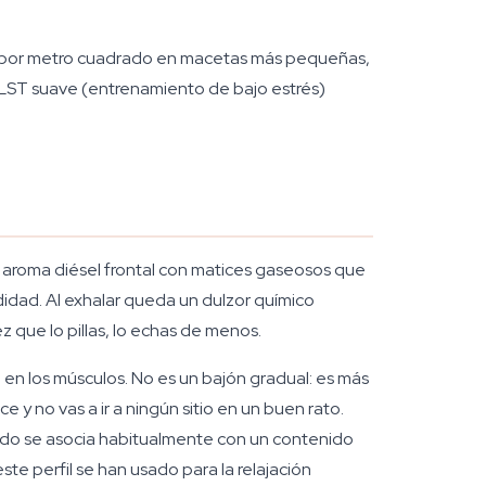
tas por metro cuadrado en macetas más pequeñas,
n LST suave (entrenamiento de bajo estrés)
n aroma diésel frontal con matices gaseosos que
idad. Al exhalar queda un dulzor químico
 que lo pillas, lo echas de menos.
e en los músculos. No es un bajón gradual: es más
 y no vas a ir a ningún sitio en un buen rato.
ado se asocia habitualmente con un contenido
te perfil se han usado para la relajación