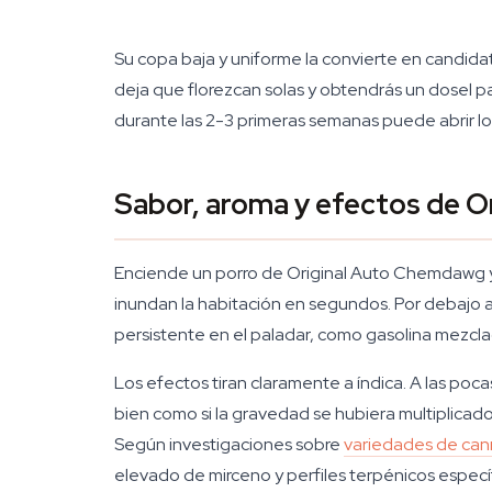
Su copa baja y uniforme la convierte en candid
deja que florezcan solas y obtendrás un dosel p
durante las 2-3 primeras semanas puede abrir los 
Sabor, aroma y efectos de 
Enciende un porro de Original Auto Chemdawg y l
inundan la habitación en segundos. Por debajo 
persistente en el paladar, como gasolina mezcla
Los efectos tiran claramente a índica. A las poc
bien como si la gravedad se hubiera multiplicado.
Según investigaciones sobre
variedades de can
elevado de mirceno y perfiles terpénicos específ