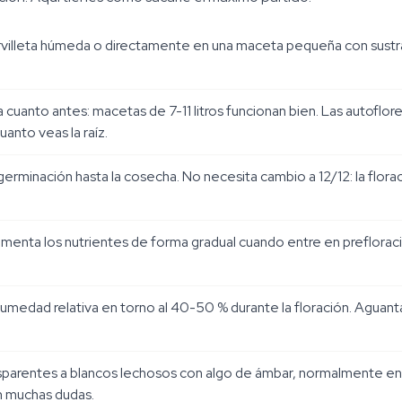
rvilleta húmeda o directamente en una maceta pequeña con sustra
va cuanto antes: macetas de 7-11 litros funcionan bien. Las autoflor
uanto veas la raíz.
germinación hasta la cosecha. No necesita cambio a 12/12: la flo
 Aumenta los nutrientes de forma gradual cuando entre en preflora
medad relativa en torno al 40-50 % durante la floración. Aguanta
parentes a blancos lechosos con algo de ámbar, normalmente entr
n muchas dudas.