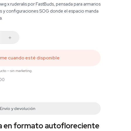
wg x ruderalis por FastBuds, pensada para armarios
es y configuraciones SOG donde el espacio manda
a.
ame cuando esté disponible
ucto — sin marketing.
,00
Envío y devolución
a en formato autofloreciente