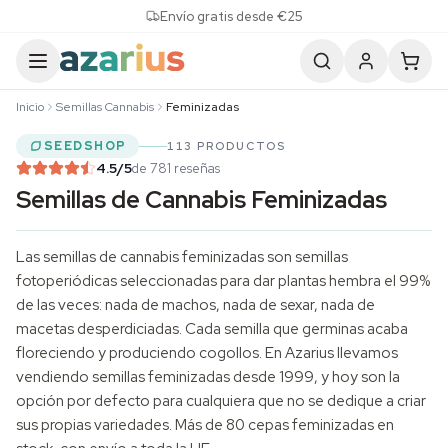
Skip to content
Envío gratis desde €25
Inicio
Semillas Cannabis
Feminizadas
SEEDSHOP
113 PRODUCTOS
4.5
/5
de 781 reseñas
Semillas de Cannabis Feminizadas
Las
semillas de cannabis
feminizadas son semillas
fotoperiódicas seleccionadas para dar plantas hembra el 99%
de las veces: nada de machos, nada de sexar, nada de
macetas desperdiciadas. Cada semilla que germinas acaba
floreciendo y produciendo cogollos. En Azarius llevamos
vendiendo semillas feminizadas desde 1999, y hoy son la
opción por defecto para cualquiera que no se dedique a criar
sus propias variedades. Más de 80 cepas feminizadas en