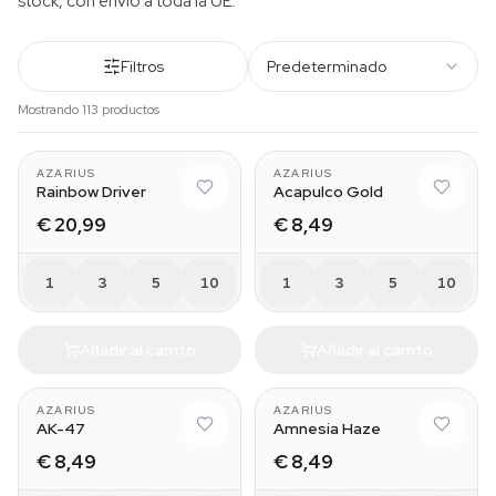
stock, con envío a toda la UE.
Filtros
Predeterminado
Mostrando 113 productos
AZARIUS
AZARIUS
Rainbow Driver
Acapulco Gold
€ 20,99
€ 8,49
1
3
5
10
1
3
5
10
Añadir al carrito
Añadir al carrito
AZARIUS
AZARIUS
AK-47
Amnesia Haze
€ 8,49
€ 8,49