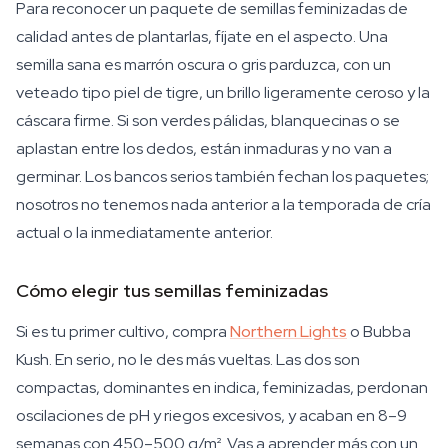
Para reconocer un paquete de semillas feminizadas de
calidad antes de plantarlas, fíjate en el aspecto. Una
semilla sana es marrón oscura o gris parduzca, con un
veteado tipo piel de tigre, un brillo ligeramente ceroso y la
cáscara firme. Si son verdes pálidas, blanquecinas o se
aplastan entre los dedos, están inmaduras y no van a
germinar. Los bancos serios también fechan los paquetes;
nosotros no tenemos nada anterior a la temporada de cría
actual o la inmediatamente anterior.
Cómo elegir tus semillas feminizadas
Si es tu primer cultivo, compra
Northern Lights
o Bubba
Kush. En serio, no le des más vueltas. Las dos son
compactas, dominantes en indica, feminizadas, perdonan
oscilaciones de pH y riegos excesivos, y acaban en 8–9
semanas con 450–500 g/m². Vas a aprender más con un