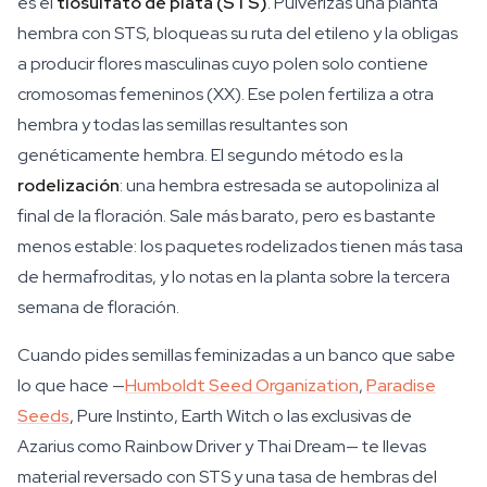
es el
tiosulfato de plata (STS)
. Pulverizas una planta
hembra con STS, bloqueas su ruta del etileno y la obligas
a producir flores masculinas cuyo polen solo contiene
cromosomas femeninos (XX). Ese polen fertiliza a otra
hembra y todas las semillas resultantes son
genéticamente hembra. El segundo método es la
rodelización
: una hembra estresada se autopoliniza al
final de la floración. Sale más barato, pero es bastante
menos estable: los paquetes rodelizados tienen más tasa
de hermafroditas, y lo notas en la planta sobre la tercera
semana de floración.
Cuando pides semillas feminizadas a un banco que sabe
lo que hace —
Humboldt Seed Organization
,
Paradise
Seeds
, Pure Instinto, Earth Witch o las exclusivas de
Azarius como Rainbow Driver y Thai Dream— te llevas
material reversado con STS y una tasa de hembras del