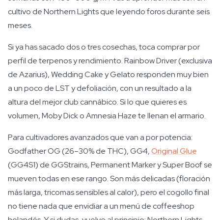
cultivo de Northern Lights que leyendo foros durante seis
meses.
Si ya has sacado dos o tres cosechas, toca comprar por
perfil de terpenos y rendimiento. Rainbow Driver (exclusiva
de Azarius), Wedding Cake y Gelato responden muy bien
a un poco de LST y defoliación, con un resultado a la
altura del mejor club cannábico. Si lo que quieres es
volumen, Moby Dick o Amnesia Haze te llenan el armario.
Para cultivadores avanzados que van a por potencia:
Godfather OG (26–30% de THC), GG4,
Original Glue
(GG4S1) de GGStrains, Permanent Marker y Super Boof se
mueven todas en ese rango. Son más delicadas (floración
más larga, tricomas sensibles al calor), pero el cogollo final
no tiene nada que envidiar a un menú de coffeeshop
holandés. Y si dudas, vuelve al principio: Northern Lights.