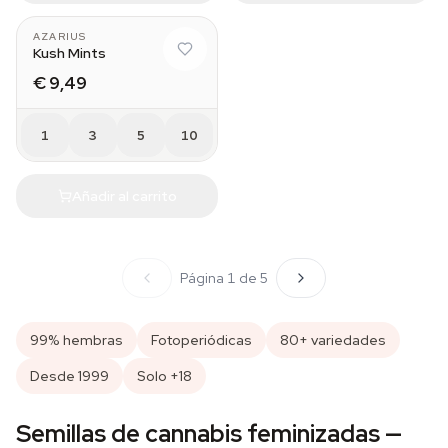
AZARIUS
Kush Mints
€ 9,49
1
3
5
10
Añadir al carrito
Página 1 de 5
99% hembras
Fotoperiódicas
80+ variedades
Desde 1999
Solo +18
Semillas de cannabis feminizadas —