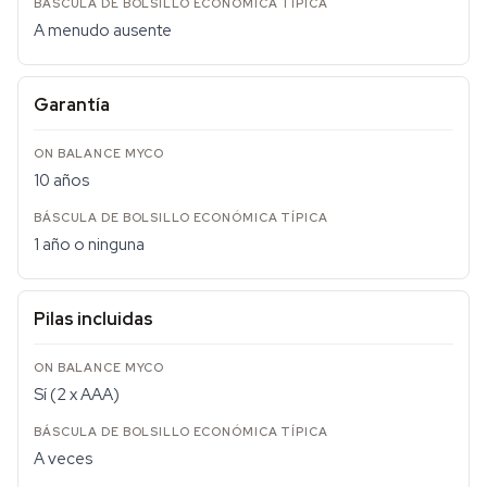
A menudo ausente
Garantía
10 años
1 año o ninguna
Pilas incluidas
Sí (2 x AAA)
A veces