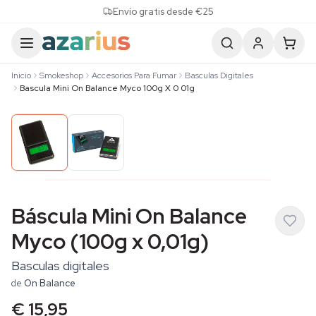
Skip to content
Envío gratis desde €25
Inicio
Smokeshop
Accesorios Para Fumar
Basculas Digitales
Bascula Mini On Balance Myco 100g X 0 01g
Báscula Mini On Balance
Myco (100g x 0,01g)
Basculas digitales
de
On Balance
€ 15,95