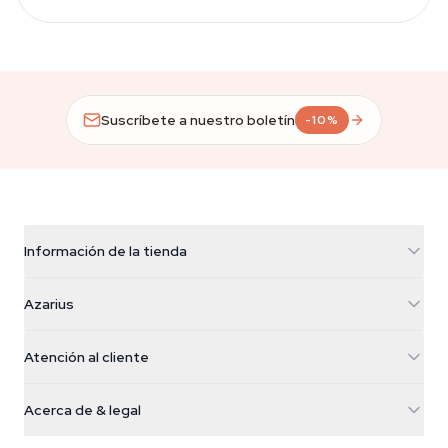
Suscríbete a nuestro boletín
-10%
Información de la tienda
Azarius
Azarius
Galvaniweg 11
5482 TN Schijndel
Semillas de cannabis
Atención al cliente
Nederland
Setas mágicas
Info de envío
support@azarius.com
Smokeshop
Acerca de & legal
+31(0)204897914
Política de devolución
Smartshop
Sobre Azarius