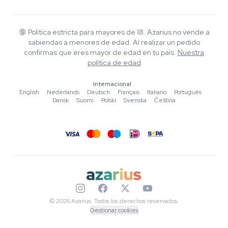
Garantía de calidad
Herbshop
Wiki
Contacto
Growshop
Blog
🔞
Política estricta para mayores de 18. Azarius no vende a
Preguntas frecuentes
sabiendas a menores de edad. Al realizar un pedido
Música
Política de privacidad
confirmas que eres mayor de edad en tu país.
Nuestra
Escritores
política de edad
Normas editoriales
Internacional
English
·
Nederlands
·
Deutsch
·
Français
·
Italiano
·
Português
·
Herramientas y Calculadoras
Dansk
·
Suomi
·
Polski
·
Svenska
·
Čeština
Promociones
Mapa del sitio
© 2026 Azarius. Todos los derechos reservados.
Gestionar cookies