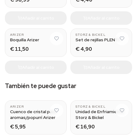
Añadir al carrito
Añadir al carrito
With Tip
Normal - Small
ARIZER
STORZ & BICKEL
Boquilla Arizer
Set de rejillas PLENTY
€ 11,50
€ 4,90
Añadir al carrito
Añadir al carrito
También te puede gustar
portable vaporizer
MIGHTY
ARIZER
STORZ & BICKEL
Cuenco de cristal para
Unidad de Enfriamiento
aromas/popurrí Arizer
Storz & Bickel
€ 5,95
€ 16,90