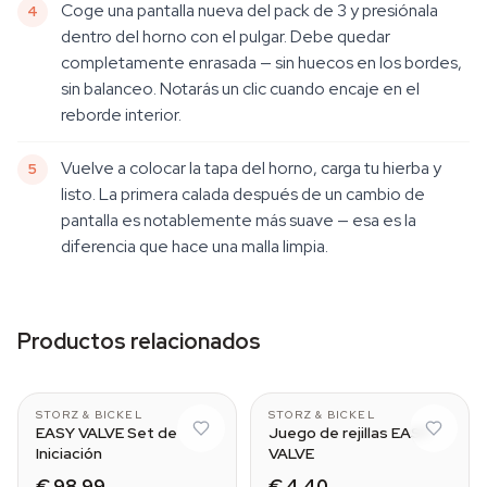
Coge una pantalla nueva del pack de 3 y presiónala
dentro del horno con el pulgar. Debe quedar
completamente enrasada — sin huecos en los bordes,
sin balanceo. Notarás un clic cuando encaje en el
reborde interior.
Vuelve a colocar la tapa del horno, carga tu hierba y
listo. La primera calada después de un cambio de
pantalla es notablemente más suave — esa es la
diferencia que hace una malla limpia.
Productos relacionados
CLASSIC & DIGIT
Normal - Small
STORZ & BICKEL
STORZ & BICKEL
EASY VALVE Set de
Juego de rejillas EASY
Iniciación
VALVE
€ 98,99
€ 4,40