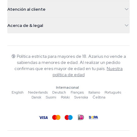
5482 TN Schijndel
Semillas de cannabis
Atención al cliente
Nederland
Setas mágicas
Info de envío
support@azarius.com
Smokeshop
Acerca de & legal
+31(0)204897914
Política de devolución
Smartshop
Sobre Azarius
Garantía de calidad
Herbshop
Wiki
Contacto
Growshop
Blog
🔞
Política estricta para mayores de 18. Azarius no vende a
Preguntas frecuentes
sabiendas a menores de edad. Al realizar un pedido
Música
Política de privacidad
confirmas que eres mayor de edad en tu país.
Nuestra
Escritores
política de edad
Normas editoriales
Internacional
English
·
Nederlands
·
Deutsch
·
Français
·
Italiano
·
Português
·
Herramientas y Calculadoras
Dansk
·
Suomi
·
Polski
·
Svenska
·
Čeština
Promociones
Mapa del sitio