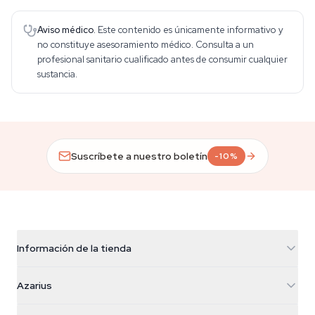
Aviso médico.
Este contenido es únicamente informativo y
no constituye asesoramiento médico. Consulta a un
profesional sanitario cualificado antes de consumir cualquier
sustancia.
Suscríbete a nuestro boletín
-10%
Información de la tienda
Azarius
Azarius
Galvaniweg 11
5482 TN Schijndel
Semillas de cannabis