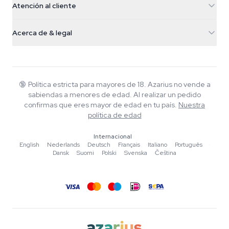
Atención al cliente
Nederland
Setas mágicas
Info de envío
support@azarius.com
Smokeshop
Acerca de & legal
+31(0)204897914
Política de devolución
Smartshop
Sobre Azarius
Garantía de calidad
Herbshop
Wiki
Contacto
Growshop
Blog
🔞
Política estricta para mayores de 18. Azarius no vende a
Preguntas frecuentes
sabiendas a menores de edad. Al realizar un pedido
Música
Política de privacidad
confirmas que eres mayor de edad en tu país.
Nuestra
Escritores
política de edad
Normas editoriales
Internacional
English
·
Nederlands
·
Deutsch
·
Français
·
Italiano
·
Português
·
Herramientas y Calculadoras
Dansk
·
Suomi
·
Polski
·
Svenska
·
Čeština
Promociones
Mapa del sitio