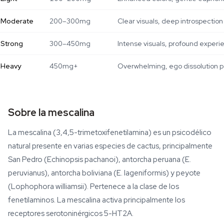
Moderate
200–300mg
Clear visuals, deep introspection
Strong
300–450mg
Intense visuals, profound experi
Heavy
450mg+
Overwhelming, ego dissolution p
Sobre la mescalina
La mescalina (3,4,5-trimetoxifenetilamina) es un psicodélico
natural presente en varias especies de cactus, principalmente
San Pedro (Echinopsis pachanoi), antorcha peruana (E.
peruvianus), antorcha boliviana (E. lageniformis) y peyote
(Lophophora williamsii). Pertenece a la clase de los
fenetilaminos. La mescalina activa principalmente los
receptores serotoninérgicos 5-HT2A.