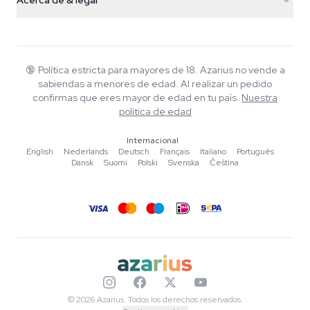
Acerca de & legal
+31(0)204897914
Política de devolución
Smartshop
Sobre Azarius
Garantía de calidad
Herbshop
Wiki
Contacto
Growshop
Blog
🔞
Política estricta para mayores de 18. Azarius no vende a
Preguntas frecuentes
sabiendas a menores de edad. Al realizar un pedido
Música
Política de privacidad
confirmas que eres mayor de edad en tu país.
Nuestra
Escritores
política de edad
Normas editoriales
Internacional
English
·
Nederlands
·
Deutsch
·
Français
·
Italiano
·
Português
·
Herramientas y Calculadoras
Dansk
·
Suomi
·
Polski
·
Svenska
·
Čeština
Promociones
Mapa del sitio
© 2026 Azarius. Todos los derechos reservados.