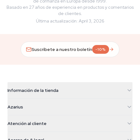
de confianza en Europa desde 1999.
Basado en 27 años de experiencia en productos y comentarios
de clientes.
Última actualización
:
April 3, 2026
Suscríbete a nuestro boletín
-10%
Información de la tienda
Azarius
Azarius
Galvaniweg 11
5482 TN Schijndel
Semillas de cannabis
Atención al cliente
Nederland
Setas mágicas
Info de envío
support@azarius.com
Smokeshop