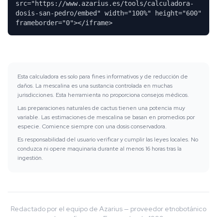
src="https://www.azarius.es/tools/calculadora-
dosis-san-pedro/embed" width="100%" height="600"
frameborder="0"></iframe>
Esta calculadora es solo para fines informativos y de reducción de
daños. La mescalina es una sustancia controlada en muchas
jurisdicciones. Esta herramienta no proporciona consejos médicos.
Las preparaciones naturales de cactus tienen una potencia muy
variable. Las estimaciones de mescalina se basan en promedios por
especie. Comience siempre con una dosis conservadora.
Es responsabilidad del usuario verificar y cumplir las leyes locales. No
conduzca ni opere maquinaria durante al menos 16 horas tras la
ingestión.
Redactado por el equipo de Azarius — proveedor etnobotánico