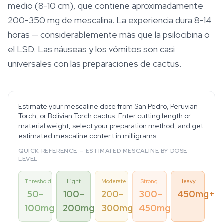
medio (8-10 cm), que contiene aproximadamente
200-350 mg de mescalina. La experiencia dura 8-14
horas — considerablemente más que la psilocibina o
el LSD. Las náuseas y los vómitos son casi
universales con las preparaciones de cactus.
Estimate your mescaline dose from San Pedro, Peruvian
Torch, or Bolivian Torch cactus. Enter cutting length or
material weight, select your preparation method, and get
estimated mescaline content in milligrams.
QUICK REFERENCE — ESTIMATED MESCALINE BY DOSE
LEVEL
Threshold
Light
Moderate
Strong
Heavy
50–
100–
200–
300–
450mg+
100mg
200mg
300mg
450mg