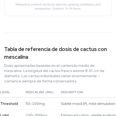
Mescaline content varies by species, growing conditions, and
preparation. Duration: 8–14 hours.
Tabla de referencia de dosis de cactus con
mescalina
Dosis aproximadas basadas en el contenido medio de
mescalina. La longitud del cactus fresco asume 8-10 cm de
diámetro. Los cactus individuales varían enormemente —
comience siempre de forma conservadora.
LEVEL
MESCALINE (MG)
DESCRIPTION
Threshold
50–100mg
Subtle mood lift, mild stimulation
Light
100–200mg
Enhanced colors, gentle euphori