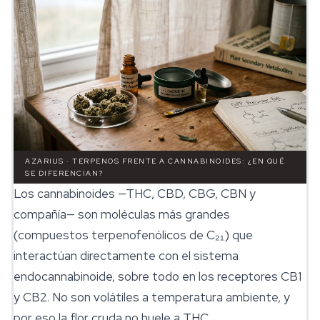
AZARIUS · TERPENOS FRENTE A CANNABINOIDES: ¿EN QUÉ
SE DIFERENCIAN?
Los cannabinoides —THC, CBD, CBG, CBN y
compañía— son moléculas más grandes
(compuestos terpenofenólicos de C₂₁) que
interactúan directamente con el sistema
endocannabinoide, sobre todo en los receptores CB1
y CB2. No son volátiles a temperatura ambiente, y
por eso la flor cruda no huele a THC.