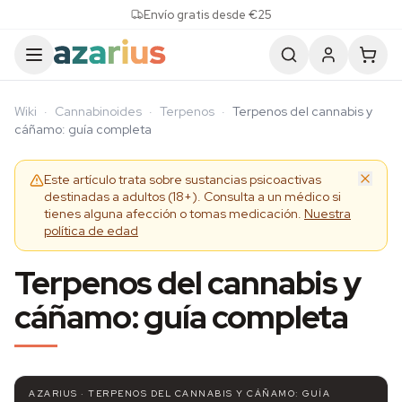
Skip to content
Envío gratis desde €25
Wiki
·
Cannabinoides
·
Terpenos
·
Terpenos del cannabis y
cáñamo: guía completa
Este artículo trata sobre sustancias psicoactivas
destinadas a adultos (18+). Consulta a un médico si
tienes alguna afección o tomas medicación.
Nuestra
política de edad
Terpenos del cannabis y
cáñamo: guía completa
AZARIUS · TERPENOS DEL CANNABIS Y CÁÑAMO: GUÍA