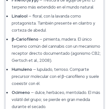
Pineno (α y β)
— frescura de aguja de pino. El
terpeno más extendido en el mundo natural.
Linalool
— floral, con la lavanda como
protagonista. También presente en cilantro y
corteza de abedul.
β-Cariofileno
— pimienta, madera. El único
terpeno común del cannabis con un mecanismo
receptor directo documentado (agonismo CB2;
Gertsch et al., 2008).
Humuleno
— lupulado, terroso. Comparte
precursor molecular con el β-cariofileno y suele
coexistir con él.
Ocimeno
— dulce, herbáceo, mentolado. El más
volátil del grupo; se pierde en gran medida
durante el secado.