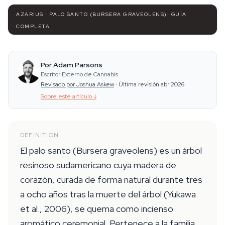
AZARIUS · PALO SANTO (BURSERA GRAVEOLENS): GUÍA
COMPLETA
Por Adam Parsons
Escritor Externo de Cannabis
Revisado por Joshua Askew
·
Última revisión abr 2026
Sobre este artículo
↓
DEFINITION
El palo santo (Bursera graveolens) es un árbol
resinoso sudamericano cuya madera de
corazón, curada de forma natural durante tres
a ocho años tras la muerte del árbol (Yukawa
et al., 2006), se quema como incienso
aromático ceremonial. Pertenece a la familia