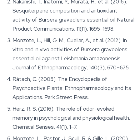
Nakanishi, T., Inatomi, Y., Murata, H., et al. (2016).
Sesquiterpene composition and antioxidant
activity of
Bursera graveolens
essential oil.
Natural
Product Communications
, 11(11), 1695–1698.
Monzote, L., Hill, G. M., Cuellar, A., et al. (2012). In
vitro and in vivo activities of
Bursera graveolens
essential oil against
Leishmania amazonensis
.
Journal of Ethnopharmacology
, 140(3), 670–675.
Rätsch, C. (2005).
The Encyclopedia of
Psychoactive Plants: Ethnopharmacology and Its
Applications
. Park Street Press.
Herz, R. S. (2016). The role of odor-evoked
memory in psychological and physiological health.
Chemical Senses
, 41(1), 1–7.
Monzote, L., Pastor, J., Scull, R. & Gille, L. (2020).