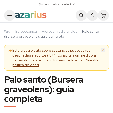
Skip to content
Envío gratis desde €25
Wiki
·
Etnobotanica
·
Hierbas Tradicionales
·
Palo santo
(Bursera graveolens): guía completa
Este artículo trata sobre sustancias psicoactivas
destinadas a adultos (18+). Consulta a un médico si
tienes alguna afección o tomas medicación.
Nuestra
política de edad
Palo santo (Bursera
graveolens): guía
completa