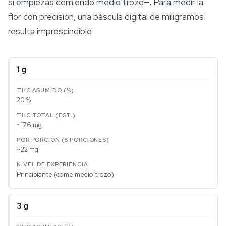
si empiezas comiendo medio trozo—. Para medir la
flor con precisión, una báscula digital de miligramos
resulta imprescindible.
1 g
20 %
~176 mg
~22 mg
Principiante (come medio trozo)
3 g