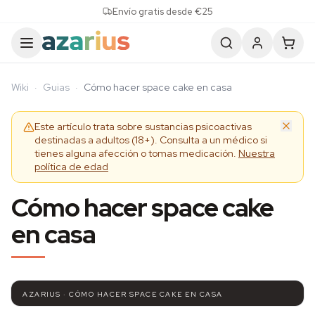
Skip to content
Envío gratis desde €25
Wiki
·
Guias
·
Cómo hacer space cake en casa
Este artículo trata sobre sustancias psicoactivas
destinadas a adultos (18+). Consulta a un médico si
tienes alguna afección o tomas medicación.
Nuestra
política de edad
Cómo hacer space cake
en casa
AZARIUS · CÓMO HACER SPACE CAKE EN CASA