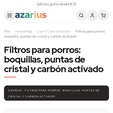
Skip to content
Envío gratis desde €25
Wiki
·
Headshop
·
Liar Y Concentrados
·
Filtros para porros:
boquillas, puntas de cristal y carbón activado
Filtros para porros:
boquillas, puntas de
cristal y carbón activado
AZARIUS · FILTROS PARA PORROS: BOQUILLAS, PUNTAS DE
CRISTAL Y CARBÓN ACTIVADO