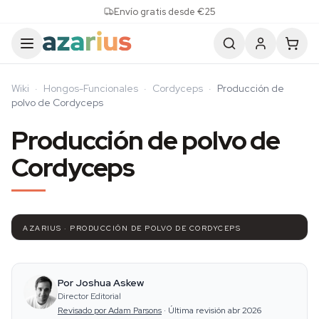
Skip to content
Envío gratis desde €25
Wiki
·
Hongos-Funcionales
·
Cordyceps
·
Producción de
polvo de Cordyceps
Producción de polvo de
Cordyceps
AZARIUS · PRODUCCIÓN DE POLVO DE CORDYCEPS
Por Joshua Askew
Director Editorial
Revisado por Adam Parsons
·
Última revisión abr 2026