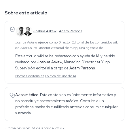
Sobre este artículo
Joshua Askew
·
Adam Parsons
Joshua Askew ejerce como Director Editorial de los contenidos wiki
de Azarius. Es Director General de Yuqo, una agencia de
contenidos especializada en trabajo editorial sobre cannabis,
Este artículo wiki se ha redactado con ayuda de IA y ha sido
psicodélicos y etnobotánica en múlt
revisado por
Joshua Askew
,
Managing Director at Yuqo
.
Supervisión editorial a cargo de
Adam Parsons
.
Normas editoriales
·
Política de uso de IA
Aviso médico.
Este contenido es únicamente informativo y
no constituye asesoramiento médico. Consulta a un
profesional sanitario cualificado antes de consumir cualquier
sustancia.
Última revisión 24 de abril de 2026