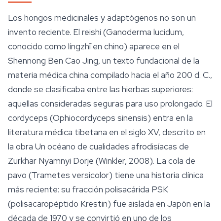
Los hongos medicinales y adaptógenos no son un
invento reciente. El reishi (
Ganoderma lucidum
,
conocido como
língzhī
en chino) aparece en el
Shennong Ben Cao Jing
, un texto fundacional de la
materia médica china compilado hacia el año 200 d. C.,
donde se clasificaba entre las hierbas superiores:
aquellas consideradas seguras para uso prolongado. El
cordyceps (
Ophiocordyceps sinensis
) entra en la
literatura médica tibetana en el siglo XV, descrito en
la obra
Un océano de cualidades afrodisíacas
de
Zurkhar Nyamnyi Dorje (Winkler, 2008). La cola de
pavo (
Trametes versicolor
) tiene una historia clínica
más reciente: su fracción polisacárida PSK
(polisacaropéptido Krestin) fue aislada en Japón en la
década de 1970 y se convirtió en uno de los