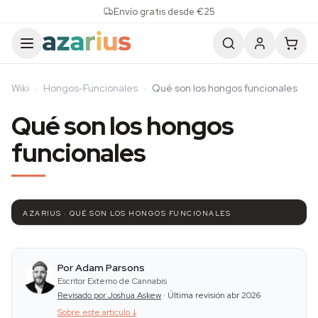
Skip to content
Envío gratis desde €25
Wiki
·
Hongos-Funcionales
·
Qué son los hongos funcionales
Qué son los hongos
funcionales
AZARIUS · QUÉ SON LOS HONGOS FUNCIONALES
Por Adam Parsons
Escritor Externo de Cannabis
Revisado por Joshua Askew
·
Última revisión abr 2026
Sobre este artículo
↓