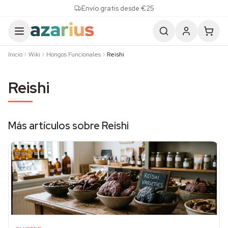
Skip to content
Envío gratis desde €25
Inicio
Wiki
Hongos Funcionales
Reishi
Reishi
Más artículos sobre Reishi