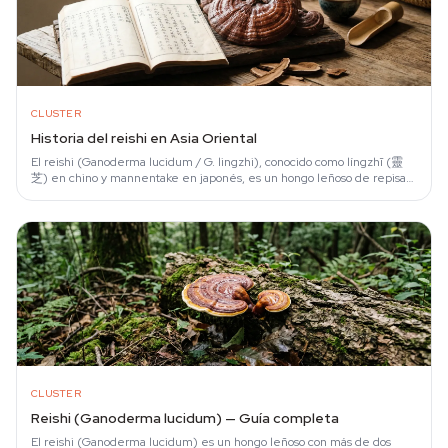
CLUSTER
Historia del reishi en Asia Oriental
El reishi (Ganoderma lucidum / G. lingzhi), conocido como língzhī (靈
芝) en chino y mannentake en japonés, es un hongo leñoso de repisa
con más de dos mil años…
CLUSTER
Reishi (Ganoderma lucidum) — Guía completa
El reishi (Ganoderma lucidum) es un hongo leñoso con más de dos