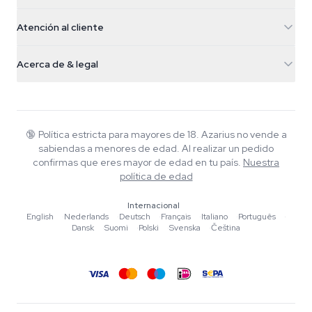
5482 TN Schijndel
Semillas de cannabis
Atención al cliente
Nederland
Setas mágicas
Info de envío
support@azarius.com
Smokeshop
Acerca de & legal
+31(0)204897914
Política de devolución
Smartshop
Sobre Azarius
Garantía de calidad
Herbshop
Wiki
Contacto
Growshop
Blog
🔞
Política estricta para mayores de 18. Azarius no vende a
Preguntas frecuentes
sabiendas a menores de edad. Al realizar un pedido
Música
Política de privacidad
confirmas que eres mayor de edad en tu país.
Nuestra
Escritores
política de edad
Normas editoriales
Internacional
English
·
Nederlands
·
Deutsch
·
Français
·
Italiano
·
Português
·
Herramientas y Calculadoras
Dansk
·
Suomi
·
Polski
·
Svenska
·
Čeština
Promociones
Mapa del sitio