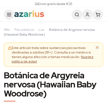
Skip to content
Envío gratis desde €25
Wiki
·
Psicodelicos
·
Lsa
·
Botánica de Argyreia nervosa
(Hawaiian Baby Woodrose)
Este artículo trata sobre sustancias psicoactivas
destinadas a adultos (18+). Consulta a un médico si
tienes alguna afección o tomas medicación.
Nuestra
política de edad
Botánica de Argyreia
nervosa (Hawaiian Baby
Woodrose)