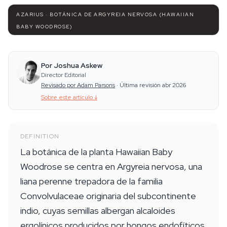
AZARIUS · BOTÁNICA DE ARGYREIA NERVOSA (HAWAIIAN
BABY WOODROSE)
Por Joshua Askew
Director Editorial
Revisado por Adam Parsons
·
Última revisión abr 2026
Sobre este artículo
↓
DEFINITION
La botánica de la planta Hawaiian Baby
Woodrose se centra en Argyreia nervosa, una
liana perenne trepadora de la familia
Convolvulaceae originaria del subcontinente
indio, cuyas semillas albergan alcaloides
ergolínicos producidos por hongos endofíticos