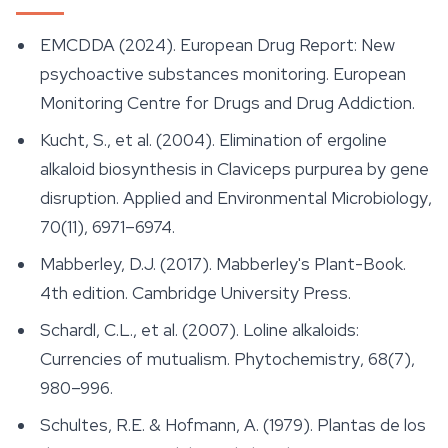
EMCDDA (2024). European Drug Report: New
psychoactive substances monitoring. European
Monitoring Centre for Drugs and Drug Addiction.
Kucht, S., et al. (2004). Elimination of ergoline
alkaloid biosynthesis in
Claviceps purpurea
by gene
disruption.
Applied and Environmental Microbiology
,
70(11), 6971–6974.
Mabberley, D.J. (2017).
Mabberley's Plant-Book
.
4th edition. Cambridge University Press.
Schardl, C.L., et al. (2007). Loline alkaloids:
Currencies of mutualism.
Phytochemistry
, 68(7),
980–996.
Schultes, R.E. & Hofmann, A. (1979).
Plantas de los