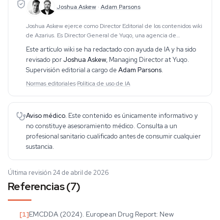
Joshua Askew
·
Adam Parsons
Joshua Askew ejerce como Director Editorial de los contenidos wiki
de Azarius. Es Director General de Yuqo, una agencia de
contenidos especializada en trabajo editorial sobre cannabis,
Este artículo wiki se ha redactado con ayuda de IA y ha sido
psicodélicos y etnobotánica en múlt
revisado por
Joshua Askew
,
Managing Director at Yuqo
.
Supervisión editorial a cargo de
Adam Parsons
.
Normas editoriales
·
Política de uso de IA
Aviso médico.
Este contenido es únicamente informativo y
no constituye asesoramiento médico. Consulta a un
profesional sanitario cualificado antes de consumir cualquier
sustancia.
Última revisión 24 de abril de 2026
Referencias (7)
[
1
]
EMCDDA (2024). European Drug Report: New