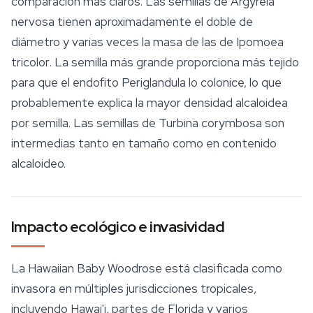
comparación más claros. Las semillas de
Argyreia
nervosa
tienen aproximadamente el doble de
diámetro y varias veces la masa de las de
Ipomoea
tricolor
. La semilla más grande proporciona más tejido
para que el endofito
Periglandula
lo colonice, lo que
probablemente explica la mayor densidad alcaloidea
por semilla. Las semillas de
Turbina corymbosa
son
intermedias tanto en tamaño como en contenido
alcaloideo.
Impacto ecológico e invasividad
La Hawaiian Baby Woodrose está clasificada como
invasora en múltiples jurisdicciones tropicales,
incluyendo Hawai'i, partes de Florida y varios