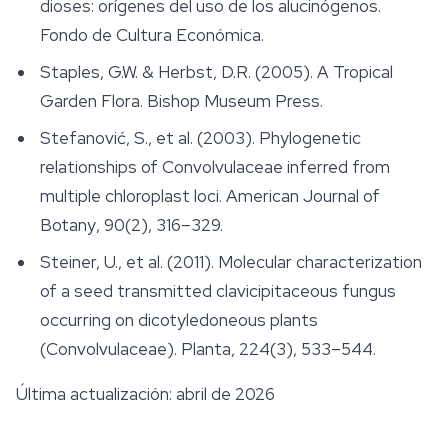
dioses: orígenes del uso de los alucinógenos
.
Fondo de Cultura Económica.
Staples, G.W. & Herbst, D.R. (2005).
A Tropical
Garden Flora
. Bishop Museum Press.
Stefanović, S., et al. (2003). Phylogenetic
relationships of Convolvulaceae inferred from
multiple chloroplast loci.
American Journal of
Botany
, 90(2), 316–329.
Steiner, U., et al. (2011). Molecular characterization
of a seed transmitted clavicipitaceous fungus
occurring on dicotyledoneous plants
(Convolvulaceae).
Planta
, 224(3), 533–544.
Última actualización: abril de 2026