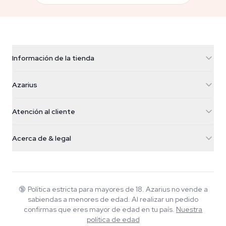
Información de la tienda
Azarius
Azarius
Galvaniweg 11
5482 TN Schijndel
Semillas de cannabis
Atención al cliente
Nederland
Setas mágicas
Info de envío
support@azarius.com
Smokeshop
Acerca de & legal
+31(0)204897914
Política de devolución
Smartshop
Sobre Azarius
Garantía de calidad
Herbshop
Wiki
Contacto
Growshop
Blog
🔞
Política estricta para mayores de 18. Azarius no vende a
Preguntas frecuentes
sabiendas a menores de edad. Al realizar un pedido
Música
Política de privacidad
confirmas que eres mayor de edad en tu país.
Nuestra
Escritores
política de edad