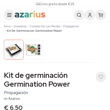
Skip to content
Envío gratis desde €25
Inicio
Growshop
Cuidado De Las Plantas
Propagacion
Kit De Germinacion Germination Power
Kit de germinación
Germination Power
Propagación
de
Azarius
€ 6,50