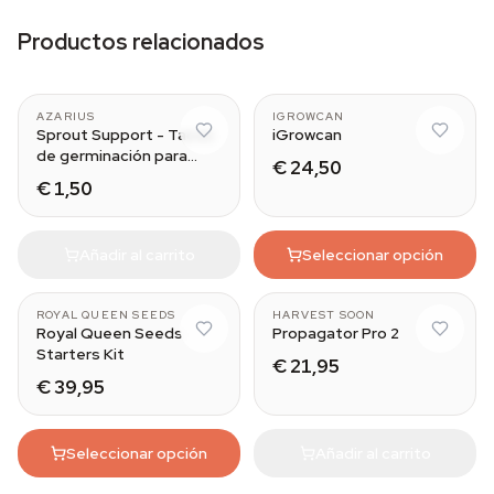
Productos relacionados
AZARIUS
IGROWCAN
Sprout Support - Tacos
iGrowcan
de germinación para
€ 24,50
cannabis
€ 1,50
Añadir al carrito
Seleccionar opción
ROYAL QUEEN SEEDS
HARVEST SOON
Royal Queen Seeds
Propagator Pro 2
Starters Kit
€ 21,95
€ 39,95
Seleccionar opción
Añadir al carrito