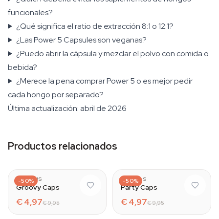
funcionales?
¿Qué significa el ratio de extracción 8:1 o 12:1?
¿Las Power 5 Capsules son veganas?
¿Puedo abrir la cápsula y mezclar el polvo con comida o
bebida?
¿Merece la pena comprar Power 5 o es mejor pedir
cada hongo por separado?
Última actualización: abril de 2026
Productos relacionados
AZARIUS
AZARIUS
-50%
-50%
Groovy Caps
Party Caps
€ 4,97
€ 4,97
€ 9,95
€ 9,95