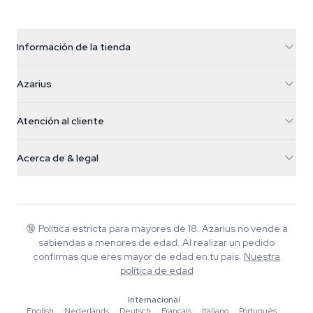
Información de la tienda
Azarius
Azarius
Galvaniweg 11
5482 TN Schijndel
Semillas de cannabis
Atención al cliente
Nederland
Setas mágicas
Info de envío
support@azarius.com
Smokeshop
Acerca de & legal
+31(0)204897914
Política de devolución
Smartshop
Sobre Azarius
Garantía de calidad
Herbshop
Wiki
Contacto
Growshop
Blog
🔞
Política estricta para mayores de 18. Azarius no vende a
Preguntas frecuentes
sabiendas a menores de edad. Al realizar un pedido
Música
Política de privacidad
confirmas que eres mayor de edad en tu país.
Nuestra
Escritores
política de edad
Normas editoriales
Internacional
English
·
Nederlands
·
Deutsch
·
Français
·
Italiano
·
Português
·