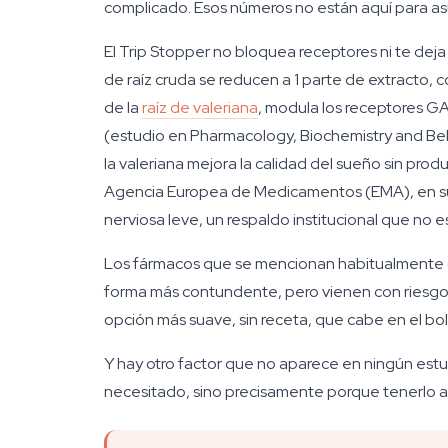
complicado. Esos números no están aquí para asu
El Trip Stopper no bloquea receptores ni te deja
de raíz cruda se reducen a 1 parte de extracto, 
de la
raíz de valeriana
, modula los receptores G
(estudio en Pharmacology, Biochemistry and Beh
la valeriana mejora la calidad del sueño sin prod
Agencia Europea de Medicamentos (EMA), en s
nerviosa leve, un respaldo institucional que no e
Los fármacos que se mencionan habitualmente co
forma más contundente, pero vienen con riesgos 
opción más suave, sin receta, que cabe en el bol
Y hay otro factor que no aparece en ningún estud
necesitado, sino precisamente porque tenerlo ah