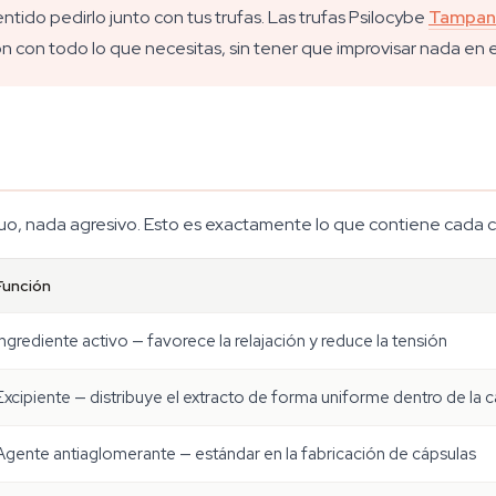
sentido pedirlo junto con tus trufas. Las trufas Psilocybe
Tampan
ión con todo lo que necesitas, sin tener que improvisar nada en
luo, nada agresivo. Esto es exactamente lo que contiene cada 
Función
Ingrediente activo — favorece la relajación y reduce la tensión
Excipiente — distribuye el extracto de forma uniforme dentro de la 
Agente antiaglomerante — estándar en la fabricación de cápsulas