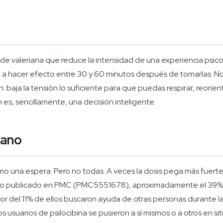
 de valeriana que reduce la intensidad de una experiencia psic
za a hacer efecto entre 30 y 60 minutos después de tomarlas.
baja la tensión lo suficiente para que puedas respirar, reorient
n es, sencillamente, una decisión inteligente.
mano
 una espera. Pero no todas. A veces la dosis pega más fuerte 
dio publicado en PMC (PMC5551678), aproximadamente el 39% 
or del 11% de ellos buscaron ayuda de otras personas durante la
usuarios de psilocibina se pusieron a sí mismos o a otros en 