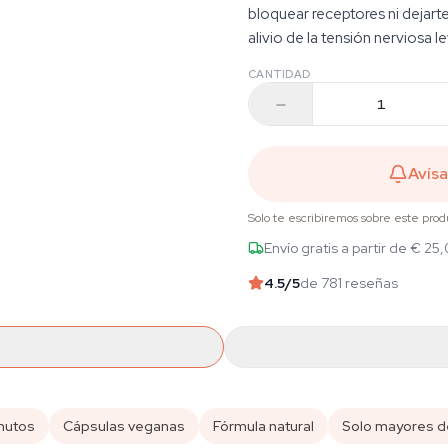
bloquear receptores ni dejar
alivio de la tensión nerviosa 
CANTIDAD
Avís
Solo te escribiremos sobre este prod
Envío gratis a partir de € 25
4.5
/5
de 781 reseñas
nutos
Cápsulas veganas
Fórmula natural
Solo mayores d