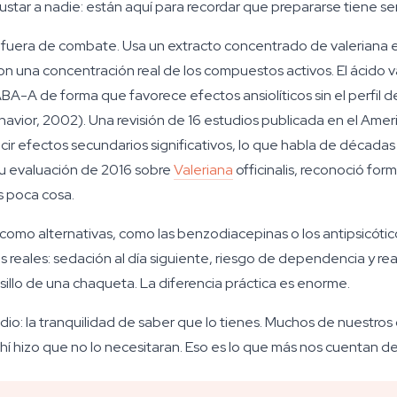
star a nadie: están aquí para recordar que prepararse tiene se
 fuera de combate. Usa un extracto concentrado de valeriana en 
con una concentración real de los compuestos activos. El ácido
ABA-A de forma que favorece efectos ansiolíticos sin el perfil
avior, 2002). Una revisión de 16 estudios publicada en el Ame
ucir efectos secundarios significativos, lo que habla de décadas
u evaluación de 2016 sobre
Valeriana
officinalis, reconoció form
s poca cosa.
mo alternativas, como las benzodiacepinas o los antipsicótic
reales: sedación al día siguiente, riesgo de dependencia y rea
sillo de una chaqueta. La diferencia práctica es enorme.
io: la tranquilidad de saber que lo tienes. Muchos de nuestros 
í hizo que no lo necesitaran. Eso es lo que más nos cuentan d