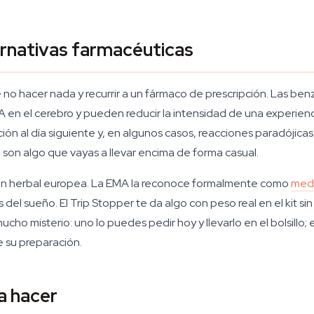
ternativas farmacéuticas
 no hacer nada y recurrir a un fármaco de prescripción. Las be
 en el cerebro y pueden reducir la intensidad de una experienc
n al día siguiente y, en algunos casos, reacciones paradójicas.
o son algo que vayas a llevar encima de forma casual.
dición herbal europea. La EMA la reconoce formalmente como
medi
 del sueño. El Trip Stopper te da algo con peso real en el kit si
ho misterio: uno lo puedes pedir hoy y llevarlo en el bolsillo; e
 su preparación.
a hacer