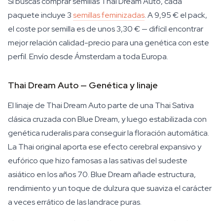
Si buscas comprar semillas Thai Dream Auto, cada
paquete incluye 3
semillas feminizadas
. A 9,95 € el pack,
el coste por semilla es de unos 3,30 € — difícil encontrar
mejor relación calidad-precio para una genética con este
perfil. Envío desde Ámsterdam a toda Europa.
Thai Dream Auto — Genética y linaje
El linaje de Thai Dream Auto parte de una Thai Sativa
clásica cruzada con Blue Dream, y luego estabilizada con
genética ruderalis para conseguir la floración automática.
La Thai original aporta ese efecto cerebral expansivo y
eufórico que hizo famosas a las sativas del sudeste
asiático en los años 70. Blue Dream añade estructura,
rendimiento y un toque de dulzura que suaviza el carácter
a veces errático de las landrace puras.