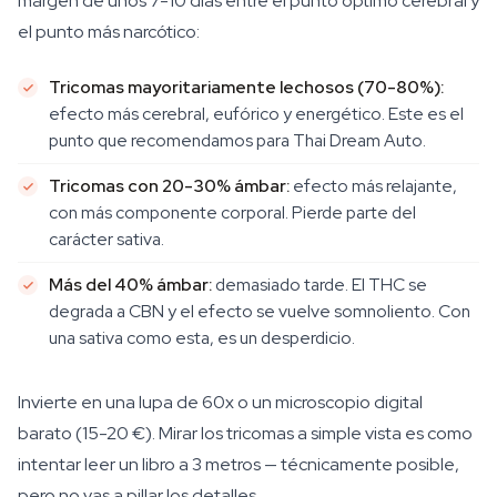
margen de unos 7-10 días entre el punto óptimo cerebral y
el punto más narcótico:
Tricomas mayoritariamente lechosos (70-80%):
efecto más cerebral, eufórico y energético. Este es el
punto que recomendamos para Thai Dream Auto.
Tricomas con 20-30% ámbar:
efecto más relajante,
con más componente corporal. Pierde parte del
carácter sativa.
Más del 40% ámbar:
demasiado tarde. El THC se
degrada a CBN y el efecto se vuelve somnoliento. Con
una sativa como esta, es un desperdicio.
Invierte en una lupa de 60x o un microscopio digital
barato (15-20 €). Mirar los tricomas a simple vista es como
intentar leer un libro a 3 metros — técnicamente posible,
pero no vas a pillar los detalles.