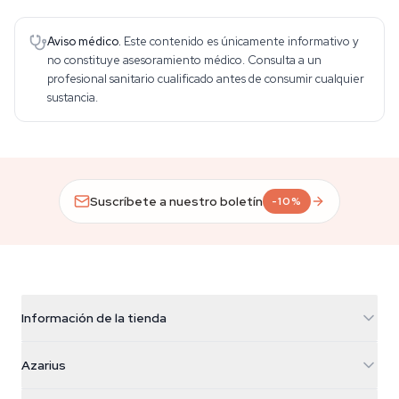
Aviso médico.
Este contenido es únicamente informativo y
no constituye asesoramiento médico. Consulta a un
profesional sanitario cualificado antes de consumir cualquier
sustancia.
Suscríbete a nuestro boletín
-10%
Información de la tienda
Azarius
Azarius
Galvaniweg 11
5482 TN Schijndel
Semillas de cannabis