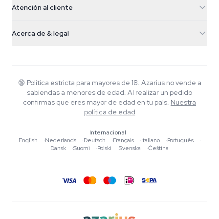
Atención al cliente
Nederland
Setas mágicas
Info de envío
support@azarius.com
Smokeshop
Acerca de & legal
+31(0)204897914
Política de devolución
Smartshop
Sobre Azarius
Garantía de calidad
Herbshop
Wiki
Contacto
Growshop
Blog
🔞
Política estricta para mayores de 18. Azarius no vende a
Preguntas frecuentes
sabiendas a menores de edad. Al realizar un pedido
Música
Política de privacidad
confirmas que eres mayor de edad en tu país.
Nuestra
Escritores
política de edad
Normas editoriales
Internacional
English
·
Nederlands
·
Deutsch
·
Français
·
Italiano
·
Português
·
Herramientas y Calculadoras
Dansk
·
Suomi
·
Polski
·
Svenska
·
Čeština
Promociones
Mapa del sitio