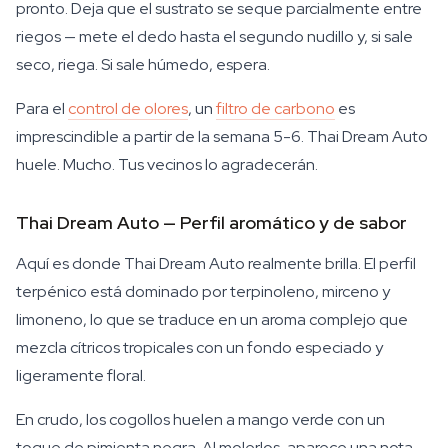
pronto. Deja que el sustrato se seque parcialmente entre
riegos — mete el dedo hasta el segundo nudillo y, si sale
seco, riega. Si sale húmedo, espera.
Para el
control de olores
, un
filtro de carbono
es
imprescindible a partir de la semana 5-6. Thai Dream Auto
huele. Mucho. Tus vecinos lo agradecerán.
Thai Dream Auto — Perfil aromático y de sabor
Aquí es donde Thai Dream Auto realmente brilla. El perfil
terpénico está dominado por terpinoleno, mirceno y
limoneno, lo que se traduce en un aroma complejo que
mezcla cítricos tropicales con un fondo especiado y
ligeramente floral.
En crudo, los cogollos huelen a mango verde con un
toque de pimienta negra. Al molerlos, aparece una nota