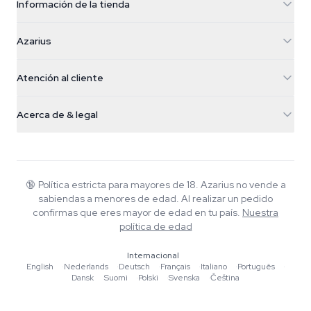
Información de la tienda
Azarius
Azarius
Galvaniweg 11
5482 TN Schijndel
Semillas de cannabis
Atención al cliente
Nederland
Setas mágicas
Info de envío
support@azarius.com
Smokeshop
Acerca de & legal
+31(0)204897914
Política de devolución
Smartshop
Sobre Azarius
Garantía de calidad
Herbshop
Wiki
Contacto
Growshop
Blog
🔞
Política estricta para mayores de 18. Azarius no vende a
Preguntas frecuentes
sabiendas a menores de edad. Al realizar un pedido
Música
Política de privacidad
confirmas que eres mayor de edad en tu país.
Nuestra
Escritores
política de edad
Normas editoriales
Internacional
English
·
Nederlands
·
Deutsch
·
Français
·
Italiano
·
Português
·
Herramientas y Calculadoras
Dansk
·
Suomi
·
Polski
·
Svenska
·
Čeština
Promociones