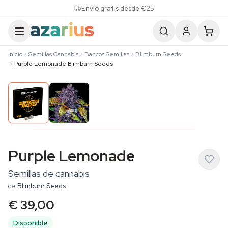
Skip to content
Envío gratis desde €25
Inicio
Semillas Cannabis
Bancos Semillas
Blimburn Seeds
Purple Lemonade Blimburn Seeds
Purple Lemonade
Semillas de cannabis
de
Blimburn Seeds
€ 39,00
Disponible