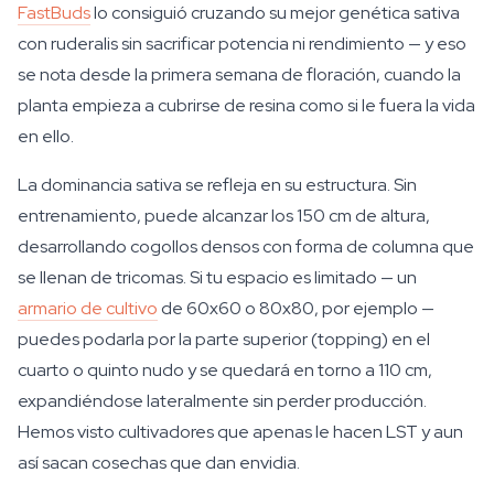
FastBuds
lo consiguió cruzando su mejor genética sativa
con ruderalis sin sacrificar potencia ni rendimiento — y eso
se nota desde la primera semana de floración, cuando la
planta empieza a cubrirse de resina como si le fuera la vida
en ello.
La dominancia sativa se refleja en su estructura. Sin
entrenamiento, puede alcanzar los 150 cm de altura,
desarrollando cogollos densos con forma de columna que
se llenan de tricomas. Si tu espacio es limitado — un
armario de cultivo
de 60x60 o 80x80, por ejemplo —
puedes podarla por la parte superior (topping) en el
cuarto o quinto nudo y se quedará en torno a 110 cm,
expandiéndose lateralmente sin perder producción.
Hemos visto cultivadores que apenas le hacen LST y aun
así sacan cosechas que dan envidia.