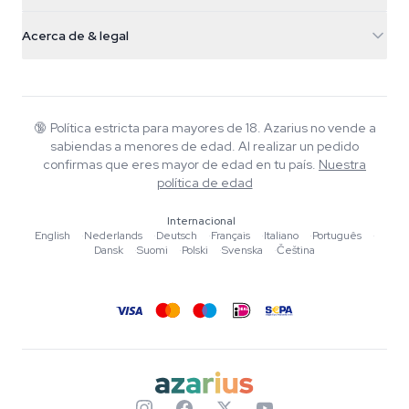
Setas mágicas
Info de envío
support@azarius.com
Smokeshop
Acerca de & legal
+31(0)204897914
Política de devolución
Smartshop
Sobre Azarius
Garantía de calidad
Herbshop
Wiki
Contacto
Growshop
Blog
🔞
Política estricta para mayores de 18. Azarius no vende a
Preguntas frecuentes
sabiendas a menores de edad. Al realizar un pedido
Música
Política de privacidad
confirmas que eres mayor de edad en tu país.
Nuestra
Escritores
política de edad
Normas editoriales
Internacional
English
·
Nederlands
·
Deutsch
·
Français
·
Italiano
·
Português
·
Herramientas y Calculadoras
Dansk
·
Suomi
·
Polski
·
Svenska
·
Čeština
Promociones
Mapa del sitio