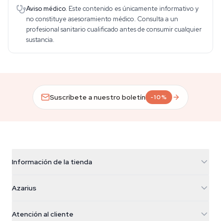
Aviso médico.
Este contenido es únicamente informativo y
no constituye asesoramiento médico. Consulta a un
profesional sanitario cualificado antes de consumir cualquier
sustancia.
Suscríbete a nuestro boletín
-10%
Información de la tienda
Azarius
Azarius
Galvaniweg 11
5482 TN Schijndel
Semillas de cannabis
Atención al cliente
Nederland