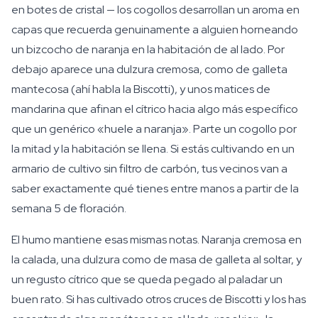
en botes de cristal — los cogollos desarrollan un aroma en
capas que recuerda genuinamente a alguien horneando
un bizcocho de naranja en la habitación de al lado. Por
debajo aparece una dulzura cremosa, como de galleta
mantecosa (ahí habla la Biscotti), y unos matices de
mandarina que afinan el cítrico hacia algo más específico
que un genérico «huele a naranja». Parte un cogollo por
la mitad y la habitación se llena. Si estás cultivando en un
armario de cultivo sin filtro de carbón, tus vecinos van a
saber exactamente qué tienes entre manos a partir de la
semana 5 de floración.
El humo mantiene esas mismas notas. Naranja cremosa en
la calada, una dulzura como de masa de galleta al soltar, y
un regusto cítrico que se queda pegado al paladar un
buen rato. Si has cultivado otros cruces de Biscotti y los has