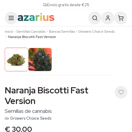
Skip to content
Envío gratis desde €25
Inicio
Semillas Cannabis
Bancos Semillas
Growers Choice Seeds
Naranja Biscotti Fast Version
Naranja Biscotti Fast
Version
Semillas de cannabis
de
Growers Choice Seeds
€ 30,00