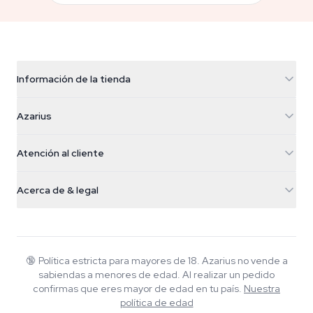
Información de la tienda
Azarius
Azarius
Galvaniweg 11
5482 TN Schijndel
Semillas de cannabis
Atención al cliente
Nederland
Setas mágicas
Info de envío
support@azarius.com
Smokeshop
Acerca de & legal
+31(0)204897914
Política de devolución
Smartshop
Sobre Azarius
Garantía de calidad
Herbshop
Wiki
Contacto
Growshop
Blog
🔞
Política estricta para mayores de 18. Azarius no vende a
Preguntas frecuentes
sabiendas a menores de edad. Al realizar un pedido
Música
Política de privacidad
confirmas que eres mayor de edad en tu país.
Nuestra
Escritores
política de edad