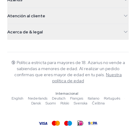
Galvaniweg 11
5482 TN Schijndel
Semillas de cannabis
Atención al cliente
Nederland
Setas mágicas
Info de envío
support@azarius.com
Smokeshop
Acerca de & legal
+31(0)204897914
Política de devolución
Smartshop
Sobre Azarius
Garantía de calidad
Herbshop
Wiki
Contacto
Growshop
Blog
🔞
Política estricta para mayores de 18. Azarius no vende a
Preguntas frecuentes
sabiendas a menores de edad. Al realizar un pedido
Música
Política de privacidad
confirmas que eres mayor de edad en tu país.
Nuestra
Escritores
política de edad
Normas editoriales
Internacional
English
·
Nederlands
·
Deutsch
·
Français
·
Italiano
·
Português
·
Herramientas y Calculadoras
Dansk
·
Suomi
·
Polski
·
Svenska
·
Čeština
Promociones
Mapa del sitio