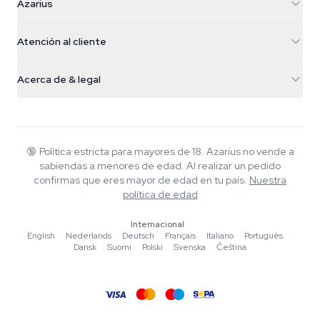
Azarius
Galvaniweg 11
5482 TN Schijndel
Semillas de cannabis
Atención al cliente
Nederland
Setas mágicas
Info de envío
support@azarius.com
Smokeshop
Acerca de & legal
+31(0)204897914
Política de devolución
Smartshop
Sobre Azarius
Garantía de calidad
Herbshop
Wiki
Contacto
Growshop
Blog
🔞
Política estricta para mayores de 18. Azarius no vende a
Preguntas frecuentes
sabiendas a menores de edad. Al realizar un pedido
Escritores
Política de privacidad
confirmas que eres mayor de edad en tu país.
Nuestra
Normas editoriales
política de edad
Herramientas y Calculadoras
Internacional
English
·
Nederlands
·
Deutsch
·
Français
·
Italiano
·
Português
·
Promociones
Dansk
·
Suomi
·
Polski
·
Svenska
·
Čeština
Mapa del sitio