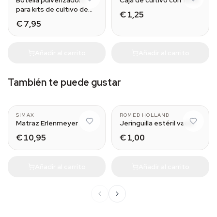
Botella pulverizadora
Caja de cultivo con filtro
para kits de cultivo de
€ 1,25
setas
€ 7,95
Añadir al carrito
Añadir al carrito
También te puede gustar
100 ml
10 ml
SIMAX
ROMED HOLLAND
Matraz Erlenmeyer
Jeringuilla estéril vacía
€ 10,95
€ 1,00
Añadir al carrito
Añadir al carrito