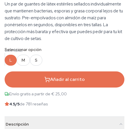
Un par de guantes de látex estériles sellados individualmente
que mantienen bacterias, esporas y grasa corporal lejos de tu
sustrato. Pre-empolvados con almidón de maíz para
ponérselos en segundos, disponibles en tres tallas. La
protección más barata y efectiva que puedes pedir para tu kit
de cultivo de setas.
Seleccionar opción
CANTIDAD
L
M
S
Añadir al carrito
Envío gratis a partir de € 25,00
4.5
/5
de 781 reseñas
Descripción