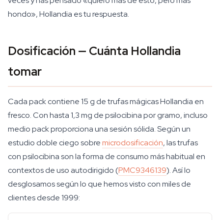
veces y has pensado «quiero más de esto, pero más
hondo», Hollandia es tu respuesta.
Dosificación — Cuánta Hollandia
tomar
Cada pack contiene 15 g de trufas mágicas Hollandia en
fresco. Con hasta 1,3 mg de psilocibina por gramo, incluso
medio pack proporciona una sesión sólida. Según un
estudio doble ciego sobre
microdosificación
, las trufas
con psilocibina son la forma de consumo más habitual en
contextos de uso autodirigido (
PMC9346139
). Así lo
desglosamos según lo que hemos visto con miles de
clientes desde 1999: