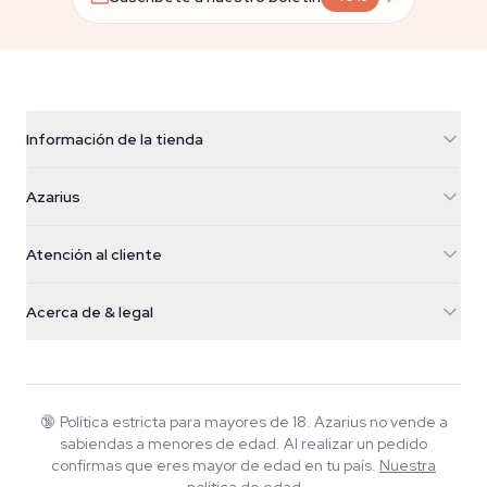
Información de la tienda
Azarius
Azarius
Galvaniweg 11
5482 TN Schijndel
Semillas de cannabis
Atención al cliente
Nederland
Setas mágicas
Info de envío
support@azarius.com
Smokeshop
Acerca de & legal
+31(0)204897914
Política de devolución
Smartshop
Sobre Azarius
Garantía de calidad
Herbshop
Wiki
Contacto
Growshop
Blog
🔞
Política estricta para mayores de 18. Azarius no vende a
Preguntas frecuentes
sabiendas a menores de edad. Al realizar un pedido
Música
Política de privacidad
confirmas que eres mayor de edad en tu país.
Nuestra
Escritores