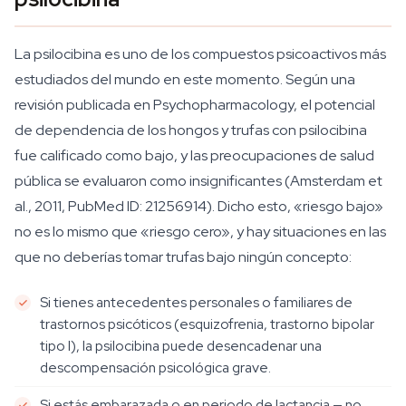
La psilocibina es uno de los compuestos psicoactivos más
estudiados del mundo en este momento. Según una
revisión publicada en Psychopharmacology, el potencial
de dependencia de los hongos y trufas con psilocibina
fue calificado como bajo, y las preocupaciones de salud
pública se evaluaron como insignificantes (Amsterdam et
al., 2011, PubMed ID: 21256914). Dicho esto, «riesgo bajo»
no es lo mismo que «riesgo cero», y hay situaciones en las
que no deberías tomar trufas bajo ningún concepto:
Si tienes antecedentes personales o familiares de
trastornos psicóticos (esquizofrenia, trastorno bipolar
tipo I), la psilocibina puede desencadenar una
descompensación psicológica grave.
Si estás embarazada o en periodo de lactancia — no