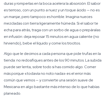
duras y romperlas en la boca acelera la absorción. El sabor
es terroso, con un punto a nuez y un toque ácido — no es
un manjar, pero tampoco es horrible. Imagina nueces
mezcladas con tierra ligeramente húmeda. Si el sabor te
echa para atrás, traga con un sorbo de agua o prepáralas
en infusión: deja reposar 15 minutos en agua caliente (no
hirviendo), bebe el líquido y come los trocitos.
Algo que le decimos a cada persona que pide trufas en la
tienda: no redosifiques antes de los 90 minutos. La subida
puede ser lenta, sobre todo si has comido algo. Comer
más porque «todavía no noto nada» es el error más
común que vemos — y convierte una sesión suave de
Mexicana en algo bastante más intenso de lo que habías
planeado.