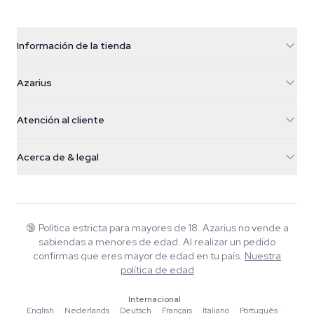
Información de la tienda
Azarius
Azarius
Galvaniweg 11
5482 TN Schijndel
Semillas de cannabis
Atención al cliente
Nederland
Setas mágicas
Info de envío
support@azarius.com
Smokeshop
Acerca de & legal
+31(0)204897914
Política de devolución
Smartshop
Sobre Azarius
Garantía de calidad
Herbshop
Wiki
Contacto
Growshop
Blog
🔞
Política estricta para mayores de 18. Azarius no vende a
Preguntas frecuentes
sabiendas a menores de edad. Al realizar un pedido
Música
Política de privacidad
confirmas que eres mayor de edad en tu país.
Nuestra
Escritores
política de edad
Normas editoriales
Internacional
English
·
Nederlands
·
Deutsch
·
Français
·
Italiano
·
Português
·
Herramientas y Calculadoras