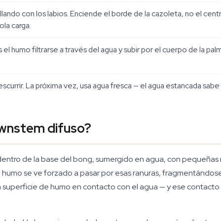
llando con los labios. Enciende el borde de la cazoleta, no el cent
ola carga.
l humo filtrarse a través del agua y subir por el cuerpo de la palm
scurrir. La próxima vez, usa agua fresca — el agua estancada sabe fa
ownstem difuso?
entro de la base del bong, sumergido en agua, con pequeñas r
, el humo se ve forzado a pasar por esas ranuras, fragmentándo
superficie de humo en contacto con el agua — y ese contacto es 