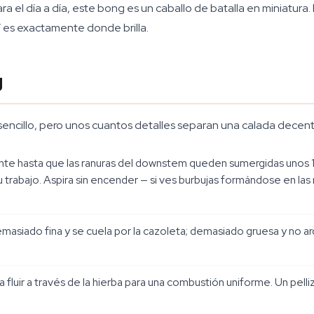
ara el día a día, este bong es un caballo de batalla en miniatur
í es exactamente donde brilla.
g
sencillo, pero unos cuantos detalles separan una calada dece
te hasta que las ranuras del downstem queden sumergidas unos 1-2
trabajo. Aspira sin encender — si ves burbujas formándose en las
emasiado fina y se cuela por la cazoleta; demasiado gruesa y no
ta fluir a través de la hierba para una combustión uniforme. Un pell