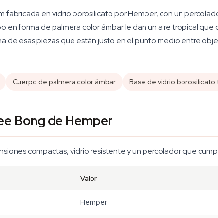
m fabricada en vidrio borosilicato por Hemper, con un percola
rpo en forma de palmera color ámbar le dan un aire tropical que
na de esas piezas que están justo en el punto medio entre objet
Cuerpo de palmera color ámbar
Base de vidrio borosilicato
Tree Bong de Hemper
siones compactas, vidrio resistente y un percolador que cumple 
Valor
Hemper