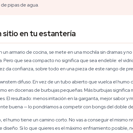
 de pipas de agua.
sitio en tu estantería
 un armario de cocina, se mete en una mochila sin dramas y no 
Pero que sea compacto no significa que sea endeble: el vidrio
dez da confianza, sobre todo en una pieza de este rango de pre
ownstem difuso. En vez de un tubo abierto que vuelca el humo
humo en docenas de burbujas pequeñas. Más burbujas significa m
es. El resultado: menos irritación en la garganta, mejor sabor 
mente buena — lo pondríamos a competir con bongs del doble d
o, el humo tiene un camino corto. No vas a conseguir el mismo 
e diseño. Si lo que quieres es el máximo enfriamiento posible, ne