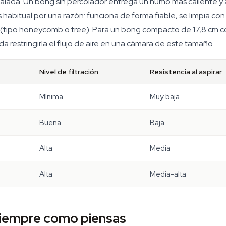
 calada. Un bong sin percolador entrega un humo más caliente y 
habitual por una razón: funciona de forma fiable, se limpia con 
(tipo honeycomb o tree). Para un bong compacto de 17,8 cm c
 restringiría el flujo de aire en una cámara de este tamaño.
Nivel de filtración
Resistencia al aspirar
Mínima
Muy baja
Buena
Baja
Alta
Media
Alta
Media-alta
siempre como piensas