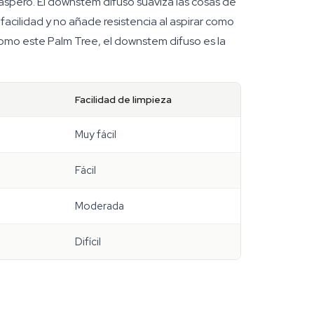
áspero. El downstem difuso suaviza las cosas de
facilidad y no añade resistencia al aspirar como
omo este Palm Tree, el downstem difuso es la
Facilidad de limpieza
Muy fácil
Fácil
Moderada
Difícil