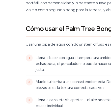
portátil, con personalidad y lo bastante suave p
viaje o como segundo bong para la terraza, y ah
Cómo usar el Palm Tree Bon
Usar una pipa de agua con downstem difuso es 
Llena la base con agua a temperatura ambien
echas poca, el percolador no puede hacer su 
justo.
Muele tu hierba a una consistencia media. D
piezas te da la textura correcta cada vez.
Llena la cazoleta sin apretar — el aire necesi
calada individual.