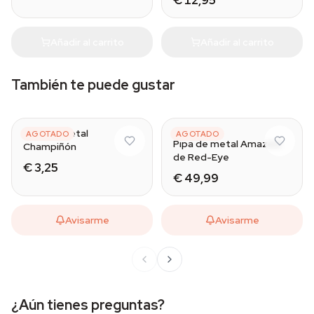
€ 12,95
Añadir al carrito
Añadir al carrito
También te puede gustar
Red
Brushed Stainless Steel
Pipa de metal
RED-EYE
AGOTADO
AGOTADO
Pipa de metal Amazed
Champiñón
de Red-Eye
€ 3,25
€ 49,99
Avisarme
Avisarme
¿Aún tienes preguntas?