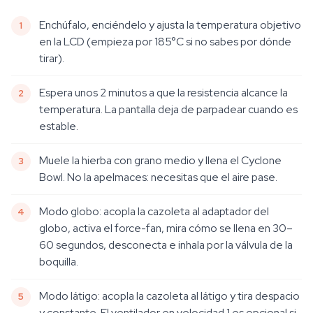
Enchúfalo, enciéndelo y ajusta la temperatura objetivo
en la LCD (empieza por 185°C si no sabes por dónde
tirar).
Espera unos 2 minutos a que la resistencia alcance la
temperatura. La pantalla deja de parpadear cuando es
estable.
Muele la hierba con grano medio y llena el Cyclone
Bowl. No la apelmaces: necesitas que el aire pase.
Modo globo: acopla la cazoleta al adaptador del
globo, activa el force-fan, mira cómo se llena en 30–
60 segundos, desconecta e inhala por la válvula de la
boquilla.
Modo látigo: acopla la cazoleta al látigo y tira despacio
y constante. El ventilador en velocidad 1 es opcional si