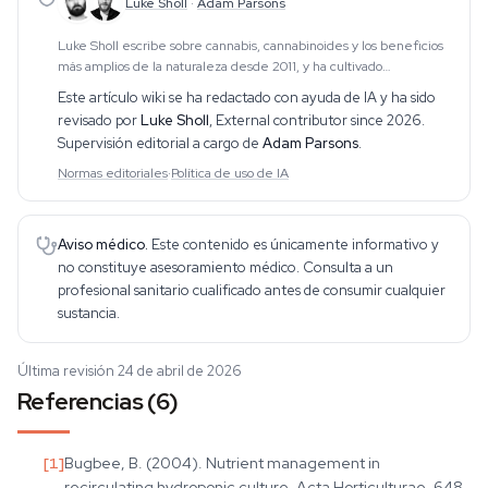
Luke Sholl
·
Adam Parsons
Luke Sholl escribe sobre cannabis, cannabinoides y los beneficios
más amplios de la naturaleza desde 2011, y ha cultivado
personalmente cannabis en armarios de interior durante más de
Este artículo wiki se ha redactado con ayuda de IA y ha sido
una década. Esa experiencia de culti
revisado por
Luke Sholl
,
External contributor since 2026
.
Supervisión editorial a cargo de
Adam Parsons
.
Normas editoriales
·
Política de uso de IA
Aviso médico.
Este contenido es únicamente informativo y
no constituye asesoramiento médico. Consulta a un
profesional sanitario cualificado antes de consumir cualquier
sustancia.
Última revisión 24 de abril de 2026
Referencias (6)
[
1
]
Bugbee, B. (2004). Nutrient management in
recirculating hydroponic culture. Acta Horticulturae, 648,