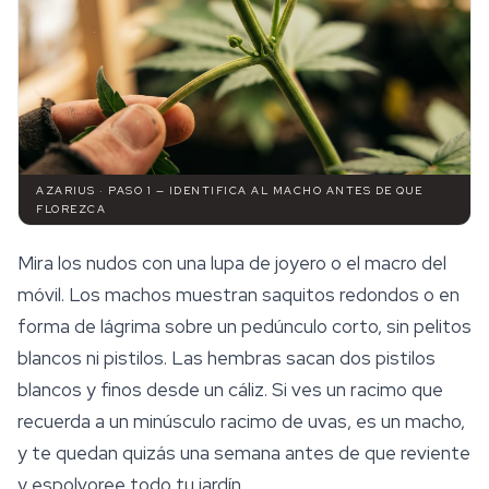
AZARIUS · PASO 1 — IDENTIFICA AL MACHO ANTES DE QUE
FLOREZCA
Mira los nudos con una lupa de joyero o el macro del
móvil. Los machos muestran saquitos redondos o en
forma de lágrima sobre un pedúnculo corto, sin pelitos
blancos ni pistilos. Las hembras sacan dos pistilos
blancos y finos desde un cáliz. Si ves un racimo que
recuerda a un minúsculo racimo de uvas, es un macho,
y te quedan quizás una semana antes de que reviente
y espolvoree todo tu jardín.