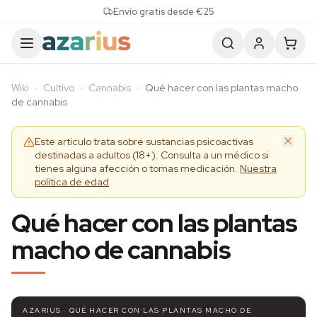
Skip to content
Envío gratis desde €25
Wiki
·
Cultivo
·
Cannabis
·
Qué hacer con las plantas macho
de cannabis
Este artículo trata sobre sustancias psicoactivas
destinadas a adultos (18+). Consulta a un médico si
tienes alguna afección o tomas medicación.
Nuestra
política de edad
Qué hacer con las plantas
macho de cannabis
AZARIUS · QUÉ HACER CON LAS PLANTAS MACHO DE