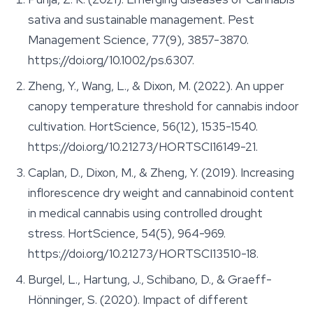
sativa and sustainable management.
Pest
Management Science
, 77(9), 3857-3870.
https://doi.org/10.1002/ps.6307.
Zheng, Y., Wang, L., & Dixon, M. (2022). An upper
canopy temperature threshold for cannabis indoor
cultivation.
HortScience
, 56(12), 1535-1540.
https://doi.org/10.21273/HORTSCI16149-21.
Caplan, D., Dixon, M., & Zheng, Y. (2019). Increasing
inflorescence dry weight and cannabinoid content
in medical cannabis using controlled drought
stress.
HortScience
, 54(5), 964-969.
https://doi.org/10.21273/HORTSCI13510-18.
Burgel, L., Hartung, J., Schibano, D., & Graeff-
Hönninger, S. (2020). Impact of different