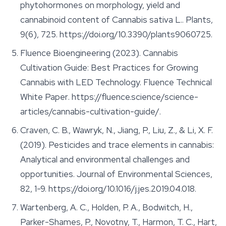
phytohormones on morphology, yield and
cannabinoid content of Cannabis sativa L..
Plants
,
9(6), 725. https://doi.org/10.3390/plants9060725.
Fluence Bioengineering (2023). Cannabis
Cultivation Guide: Best Practices for Growing
Cannabis with LED Technology.
Fluence Technical
White Paper
. https://fluence.science/science-
articles/cannabis-cultivation-guide/.
Craven, C. B., Wawryk, N., Jiang, P., Liu, Z., & Li, X. F.
(2019). Pesticides and trace elements in cannabis:
Analytical and environmental challenges and
opportunities.
Journal of Environmental Sciences
,
82, 1-9. https://doi.org/10.1016/j.jes.2019.04.018.
Wartenberg, A. C., Holden, P. A., Bodwitch, H.,
Parker-Shames, P., Novotny, T., Harmon, T. C., Hart,