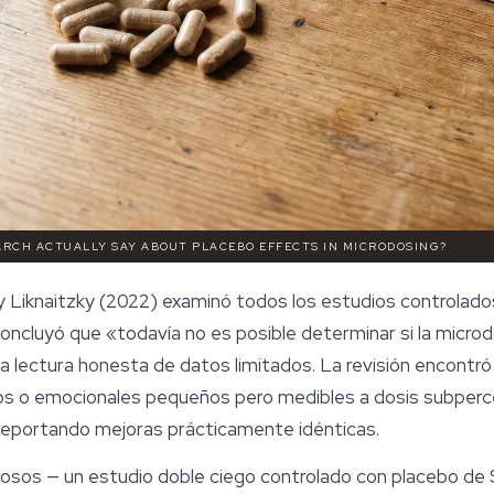
ARCH ACTUALLY SAY ABOUT PLACEBO EFFECTS IN MICRODOSING?
 y Liknaitzky (2022) examinó todos los estudios controlado
oncluyó que «todavía no es posible determinar si la microd
a lectura honesta de datos limitados. La revisión encontr
s o emocionales pequeños pero medibles a dosis subperce
reportando mejoras prácticamente idénticas.
sos — un estudio doble ciego controlado con placebo de Szi