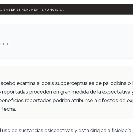
MO SABER SI REALMENTE FUNCIONA
r 2026
placebo examina si dosis subperceptuales de psilocibina 
 reportadas proceden en gran medida de la expectativa y el
neficios reportados podrían atribuirse a efectos de ex
a fecha.
 uso de sustancias psicoactivas y está dirigida a fisiología 