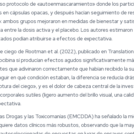
so protocolo de «autoenmascaramiento» donde los partic
s en cápsulas opacas, y después hacían seguimiento de res
: ambos grupos mejoraron en medidas de bienestar y satisfa
va entre la dosis activa y el placebo. Los autores estimar
tados podían atribuirse a efectos de expectativa.
le ciego de Rootman et al. (2022), publicado en
Translation
ilocibina sí producían efectos agudos significativamente m
ntes que adivinaron correctamente que habían recibido la su
nguir en qué condición estaban, la diferencia se reducía dr
tura del ciego», y es el dolor de cabeza central de la inves
orporales sutiles (ligero aumento del brillo visual, una cal
pectativa.
las Drogas y las Toxicomanías (EMCDDA) ha señalado la mi
iere datos clínicos más robustos, observando que la mayo
autoseleccionadas de encuestas en lugar de ensayos contr