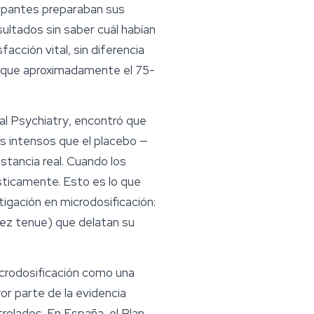
ipantes preparaban sus
ultados sin saber cuál habían
cción vital, sin diferencia
on que aproximadamente el 75-
al Psychiatry
, encontró que
ás intensos que el placebo —
stancia real. Cuando los
ásticamente. Esto es lo que
tigación en microdosificación:
idez tenue) que delatan su
crodosificación como una
r parte de la evidencia
olados. En España, el Plan