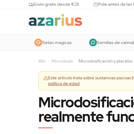
Skip to content
Envío gratis desde €25
Pide antes de las 
Setas magicas
Semillas de canna
Wiki
·
Microdosis
·
Microdosificación y placebo
Este artículo trata sobre sustancias psicoac
política de edad
Microdosificaci
realmente fun