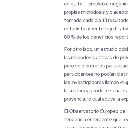
en
eLife
— empleó un ingenio
propias microdosis y placebo
tomado cada día. El resultado
estadísticamente significati
80 % de los beneficios repor
Por otro lado, un estudio dob
las microdosis activas de ps
pero solo entre los participa
participantes no podían disti
los investigadores llaman «rup
la sustancia produce señales c
presencia, lo cual activa la ex
El Observatorio Europeo de 
tendencia emergente que requ
actual proviene de muestras 