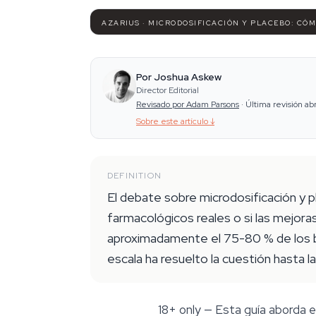
AZARIUS · MICRODOSIFICACIÓN Y PLACEBO: CÓ
Por Joshua Askew
Director Editorial
Revisado por Adam Parsons
·
Última revisión ab
Sobre este artículo
↓
DEFINITION
El debate sobre microdosificación y 
farmacológicos reales o si las mejoras
aproximadamente el 75-80 % de los be
escala ha resuelto la cuestión hasta l
18+ only
— Esta guía aborda el