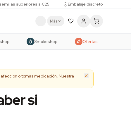
 semillas superiores a €25
Embalaje discreto
Más
shop
Smokeshop
Ofertas
na afección o tomas medicación.
Nuestra
ber si