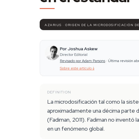
AZARIUS · ORIGEN DE LA MICRODOSIFICACIÓN D
Por Joshua Askew
Director Editorial
Revisado por Adam Parsons
·
Última revisión ab
Sobre este artículo
↓
DEFINITION
La microdosificación tal como la sis
aproximadamente una décima parte de 
(Fadiman, 2011). Fadiman no inventó l
en un fenómeno global.