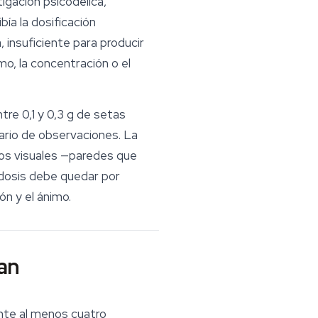
igación psicodélica,
ía la dosificación
a
, insuficiente para producir
mo, la concentración o el
e 0,1 y 0,3 g de setas
iario de observaciones. La
ios visuales —paredes que
a dosis debe quedar por
n y el ánimo.
man
rante al menos cuatro