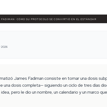
E FADIMAN: CÓMO SU PROTOCOLO SE CONVIRTIÓ EN EL ESTÁNDAR
r 2026
tematizó James Fadiman consiste en tomar una dosis subp
una dosis completa— siguiendo un ciclo de tres días di
a idea, pero le dio un nombre, un calendario y un marco qu