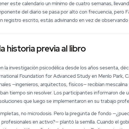
r este calendario un mínimo de cuatro semanas, llevando
mponente del diario se pasa por alto con frecuencia, pero F
 sin registro escrito, estás adivinando en vez de observando
 historia previa al libro
en la investigación psicodélica desde los años sesenta, dé
ernational Foundation for Advanced Study en Menlo Park, Ca
nales —ingenieros, arquitectos, físicos— recibían
mescalina
aban tiempo sin resolver. Los participantes informaron de
 soluciones que luego se implementaron en su trabajo profes
mpletas, no microdosis. Pero la pregunta de fondo —¿pued
n profesionales en activo?— plantó la semilla. Cuando el g