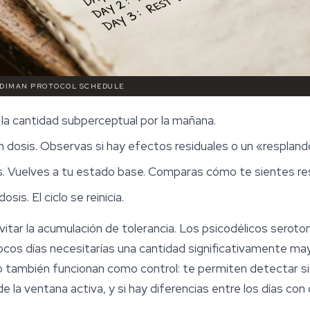
FADIMAN PROTOCOL SCHEDULE
la cantidad subperceptual por la mañana.
in dosis. Observas si hay efectos residuales o un «respland
s. Vuelves a tu estado base. Comparas cómo te sientes res
sis. El ciclo se reinicia.
itar la acumulación de tolerancia. Los psicodélicos seroto
 pocos días necesitarías una cantidad significativamente m
 también funcionan como control: te permiten detectar si 
 la ventana activa, y si hay diferencias entre los días con do