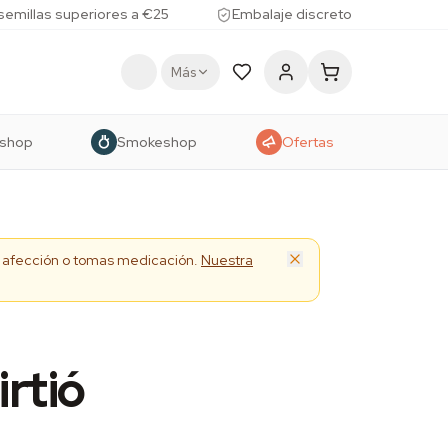
 semillas superiores a €25
Embalaje discreto
Más
shop
Smokeshop
Ofertas
na afección o tomas medicación.
Nuestra
rtió