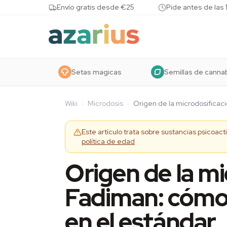
Skip to content
Envío gratis desde €25
Pide antes de las 
Setas magicas
Semillas de canna
Wiki
·
Microdosis
·
Origen de la microdosificaci
Este artículo trata sobre sustancias psicoac
política de edad
Origen de la mi
Fadiman: cómo 
en el estándar