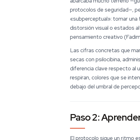
abarcaba mucho terreno —guía
protocolos de seguridad—, per
«subperceptual»: tomar una 
distorsión visual o estados al
pensamiento creativo (Fadima
Las cifras concretas que ma
secas con psilocibina, admini
diferencia clave respecto al 
respiran, colores que se inte
debajo del umbral de percepci
Paso 2: Aprender
El protocolo sigue un ritmo e