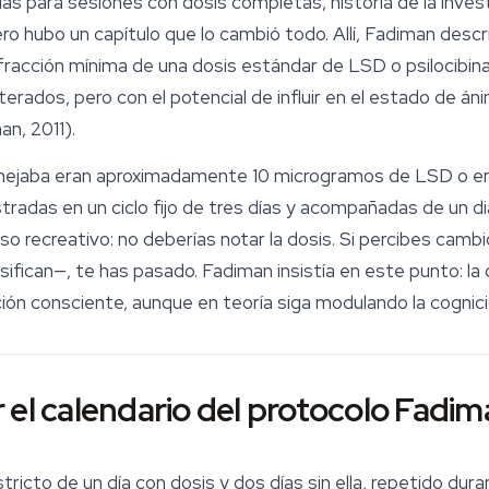
s para sesiones con dosis completas, historia de la invest
o hubo un capítulo que lo cambió todo. Allí, Fadiman describ
fracción mínima de una dosis estándar de LSD o
psilocibin
terados, pero con el potencial de influir en el estado de áni
n, 2011).
nejaba eran aproximadamente 10 microgramos de LSD o entr
stradas en un ciclo fijo de tres días y acompañadas de un d
uso recreativo: no deberías
notar
la dosis. Si percibes camb
nsifican—, te has pasado. Fadiman insistía en este punto: l
ón consciente, aunque en teoría siga modulando la cognició
 el calendario del protocolo Fadi
stricto de un día con dosis y dos días sin ella, repetido du