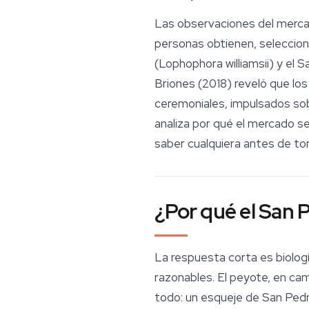
Las observaciones del merc
personas obtienen, seleccio
(
Lophophora williamsii
) y el S
Briones (2018) reveló que l
ceremoniales, impulsados sobr
analiza por qué el mercado s
saber cualquiera antes de to
¿Por qué el San 
La respuesta corta es biolog
razonables. El peyote, en ca
todo: un esqueje de San Ped