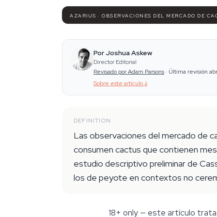
AZARIUS · OBSERVACIONES DEL MERCADO DE CA
Por Joshua Askew
Director Editorial
Revisado por Adam Parsons
·
Última revisión ab
Sobre este artículo
↓
DEFINITION
Las observaciones del mercado de ca
consumen cactus que contienen mescal
estudio descriptivo preliminar de Ca
los de peyote en contextos no ceremoni
18+ only
— este artículo trata