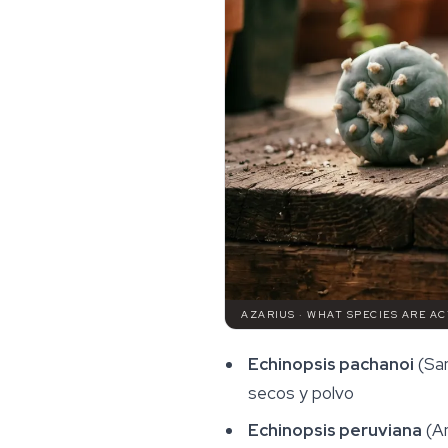
AZARIUS · WHAT SPECIES ARE A
Echinopsis pachanoi
(San
secos y polvo
Echinopsis peruviana
(An