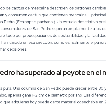
ado de
cactus de mescalina
describen los patrones cambian
nan y consumen cactus que contienen mescalina — principa
an Pedro (
Echinopsis pachanoi
). Un estudio descriptivo pre
os consumidores de San Pedro superan ampliamente a los d
e todo por preocupaciones de sostenibilidad y la facilidad 
e ha inclinado en esa dirección, cómo es realmente el pano
mar decisiones.
Pedro ha superado al peyote en el
ía pura. Una columna de
San Pedro
puede crecer entre 30 y
mbio, apenas gana 1–2 cm de diámetro por año. Esa diferenc
ro que adquieras hoy puede darte material cosechable en 