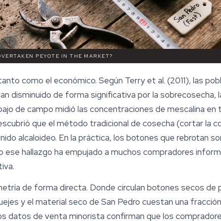
OVERTAKEN PEYOTE IN THE MARKET?
anto como el económico. Según Terry et al. (2011), las pob
an disminuido de forma significativa por la sobrecosecha, la
abajo de campo midió las concentraciones de
mescalina
en t
y descubrió que el método tradicional de cosecha (cortar la c
nido alcaloideo. En la práctica, los botones que rebrotan
Solo ese hallazgo ha empujado a muchos compradores inform
iva.
imetría de forma directa. Donde circulan botones secos de
ejes y el material seco de San Pedro cuestan una fracción
 Los datos de venta minorista confirman que los comprado