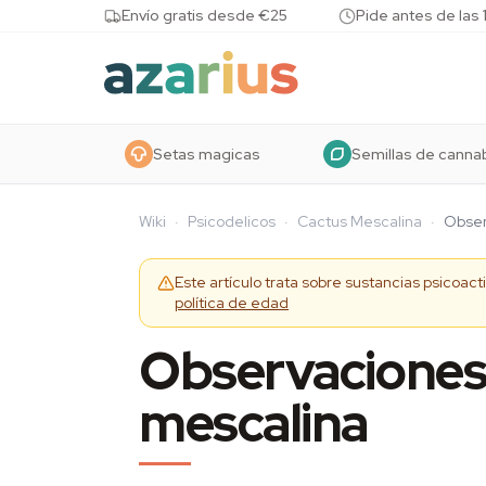
Skip to content
Envío gratis desde €25
Pide antes de las 
Setas magicas
Semillas de canna
Wiki
·
Psicodelicos
·
Cactus Mescalina
·
Obser
Este artículo trata sobre sustancias psicoac
política de edad
Observaciones 
mescalina