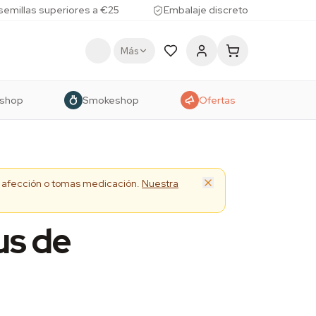
 semillas superiores a €25
Embalaje discreto
Más
shop
Smokeshop
Ofertas
na afección o tomas medicación.
Nuestra
us de