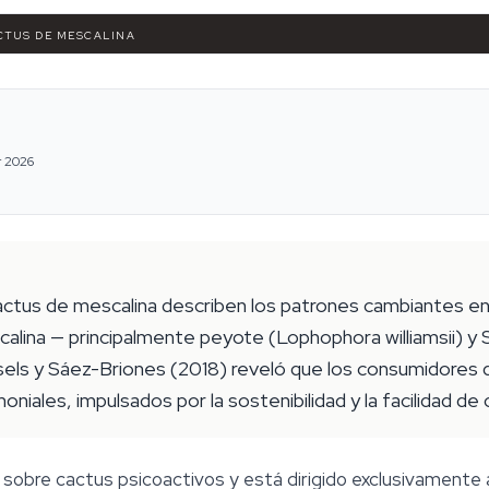
CTUS DE MESCALINA
r 2026
ctus de mescalina describen los patrones cambiantes en
ina — principalmente peyote (Lophophora williamsii) y S
ssels y Sáez-Briones (2018) reveló que los consumidore
ales, impulsados por la sostenibilidad y la facilidad de c
 sobre cactus psicoactivos y está dirigido exclusivamente 