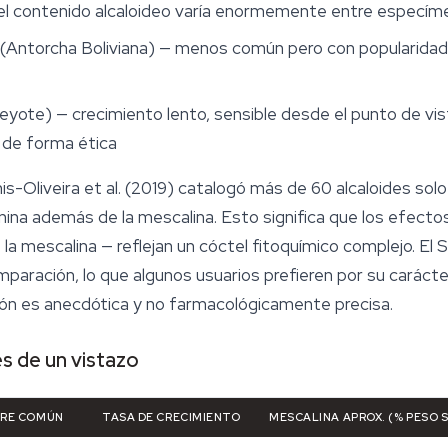
 el contenido alcaloideo varía enormemente entre especí
(Antorcha Boliviana) — menos común pero con popularidad
eyote) — crecimiento lento, sensible desde el punto de vis
r de forma ética
nis-Oliveira et al. (2019) catalogó más de 60 alcaloides sol
enina además de la mescalina. Esto significa que los efecto
 mescalina — reflejan un cóctel fitoquímico complejo. El S
omparación, lo que algunos usuarios prefieren por su cará
ión es anecdótica y no farmacológicamente precisa.
s de un vistazo
RE COMÚN
TASA DE CRECIMIENTO
MESCALINA APROX. (% PESO 