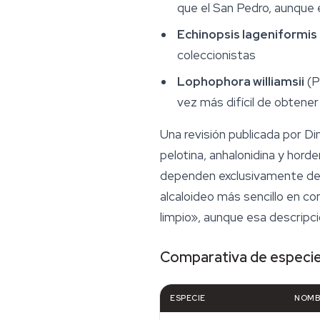
que el San Pedro, aunque
Echinopsis lageniformis
coleccionistas
Lophophora williamsii
(P
vez más difícil de obtene
Una revisión publicada por Di
pelotina, anhalonidina y hord
dependen exclusivamente de la
alcaloideo más sencillo en c
limpio», aunque esa descripc
Comparativa de especie
ESPECIE
NOMB