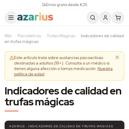
Skip to content
Envío gratis desde €25
Wiki
·
Psicodelicos
·
Trufas Magicas
·
Indicadores de calidad
en trufas mágicas
Este artículo trata sobre sustancias psicoactivas
destinadas a adultos (18+). Consulta a un médico si
tienes alguna afección o tomas medicación.
Nuestra
política de edad
Indicadores de calidad en
trufas mágicas
AZARIUS · INDICADORES DE CALIDAD EN TRUFAS MÁGICAS