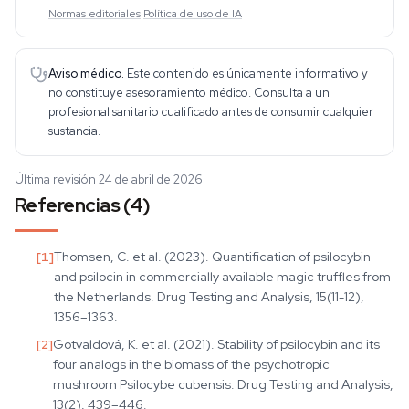
Normas editoriales
·
Política de uso de IA
Aviso médico.
Este contenido es únicamente informativo y
no constituye asesoramiento médico. Consulta a un
profesional sanitario cualificado antes de consumir cualquier
sustancia.
Última revisión 24 de abril de 2026
Referencias (4)
[
1
]
Thomsen, C. et al. (2023). Quantification of psilocybin
and psilocin in commercially available magic truffles from
the Netherlands. Drug Testing and Analysis, 15(11-12),
1356–1363.
[
2
]
Gotvaldová, K. et al. (2021). Stability of psilocybin and its
four analogs in the biomass of the psychotropic
mushroom Psilocybe cubensis. Drug Testing and Analysis,
13(2), 439–446.