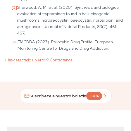
[
3
]
Sherwood, A. M. et al. (2020). Synthesis and biological
evaluation of tryptamines found in hallucinogenic
mushrooms: norbaeocystin, baeocystin, norpsilocin, and
aeruginascin. Journal of Natural Products, 83(2), 461–
467.
[
4
]
EMCDDA (2023). Psilocybin Drug Profile. European
Monitoring Centre for Drugs and Drug Addiction.
¿Has detectado un error? Contáctanos
Suscríbete a nuestro boletín
-10%