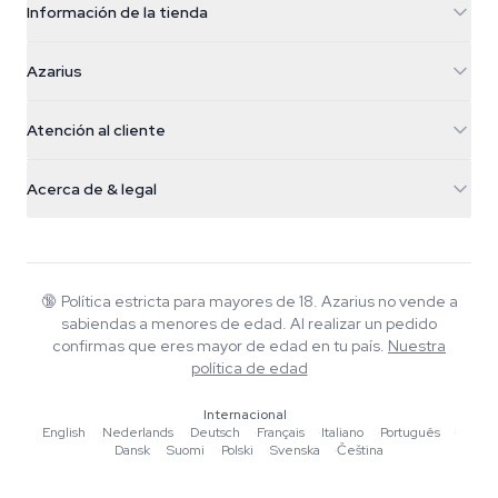
Información de la tienda
Azarius
Azarius
Galvaniweg 11
5482 TN Schijndel
Semillas de cannabis
Atención al cliente
Nederland
Setas mágicas
Info de envío
support@azarius.com
Smokeshop
Acerca de & legal
+31(0)204897914
Política de devolución
Smartshop
Sobre Azarius
Garantía de calidad
Herbshop
Wiki
Contacto
Growshop
Blog
🔞
Política estricta para mayores de 18. Azarius no vende a
Preguntas frecuentes
sabiendas a menores de edad. Al realizar un pedido
Música
Política de privacidad
confirmas que eres mayor de edad en tu país.
Nuestra
Escritores
política de edad
Normas editoriales
Internacional
English
·
Nederlands
·
Deutsch
·
Français
·
Italiano
·
Português
·
Herramientas y Calculadoras
Dansk
·
Suomi
·
Polski
·
Svenska
·
Čeština
Promociones