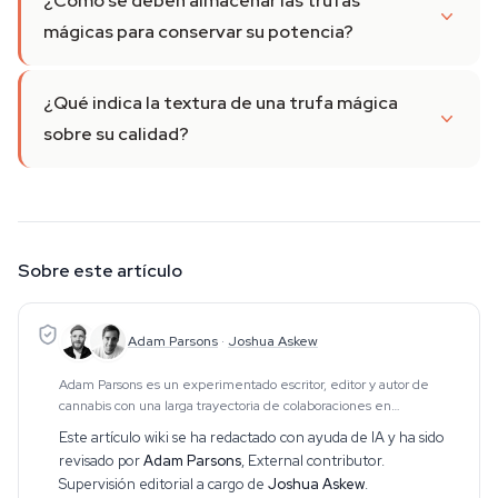
¿Cómo se deben almacenar las trufas
mágicas para conservar su potencia?
¿Qué indica la textura de una trufa mágica
sobre su calidad?
Sobre este artículo
Adam Parsons
·
Joshua Askew
Adam Parsons es un experimentado escritor, editor y autor de
cannabis con una larga trayectoria de colaboraciones en
publicaciones del sector. Su trabajo abarca el CBD, los psicodélicos,
Este artículo wiki se ha redactado con ayuda de IA y ha sido
los etnobotánicos y temas relacio
revisado por
Adam Parsons
,
External contributor
.
Supervisión editorial a cargo de
Joshua Askew
.