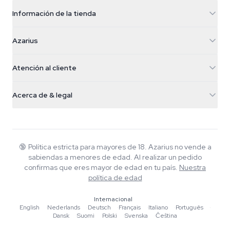
Información de la tienda
Azarius
Azarius
Galvaniweg 11
5482 TN Schijndel
Semillas de cannabis
Atención al cliente
Nederland
Setas mágicas
Info de envío
support@azarius.com
Smokeshop
Acerca de & legal
+31(0)204897914
Política de devolución
Smartshop
Sobre Azarius
Garantía de calidad
Herbshop
Wiki
Contacto
Growshop
Blog
🔞
Política estricta para mayores de 18. Azarius no vende a
Preguntas frecuentes
sabiendas a menores de edad. Al realizar un pedido
Escritores
Política de privacidad
confirmas que eres mayor de edad en tu país.
Nuestra
Normas editoriales
política de edad
Herramientas y Calculadoras
Internacional
English
·
Nederlands
·
Deutsch
·
Français
·
Italiano
·
Português
·
Promociones
Dansk
·
Suomi
·
Polski
·
Svenska
·
Čeština
Mapa del sitio