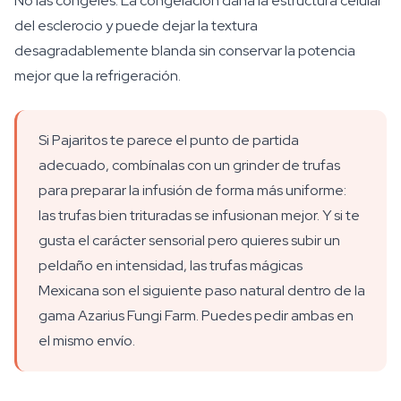
No las congeles. La congelación daña la estructura celular
del esclerocio y puede dejar la textura
desagradablemente blanda sin conservar la potencia
mejor que la refrigeración.
Si Pajaritos te parece el punto de partida
adecuado, combínalas con un grinder de trufas
para preparar la infusión de forma más uniforme:
las trufas bien trituradas se infusionan mejor. Y si te
gusta el carácter sensorial pero quieres subir un
peldaño en intensidad, las trufas mágicas
Mexicana son el siguiente paso natural dentro de la
gama Azarius Fungi Farm. Puedes pedir ambas en
el mismo envío.